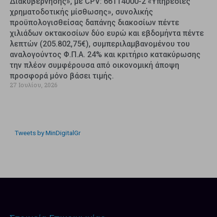
Διακυβέρνησης», με CPV: 66114000-2 «Υπηρεσίες
χρηματοδοτικής μίσθωσης», συνολικής
προϋπολογισθείσας δαπάνης διακοσίων πέντε
χιλιάδων οκτακοσίων δύο ευρώ και εβδομήντα πέντε
λεπτών (205.802,75€), συμπεριλαμβανομένου του
αναλογούντος Φ.Π.Α. 24% και κριτήριο κατακύρωσης
την πλέον συμφέρουσα από οικονομική άποψη
προσφορά μόνο βάσει τιμής.
27 Ιουλίου, 2026
Tweets by MinDigitalGr