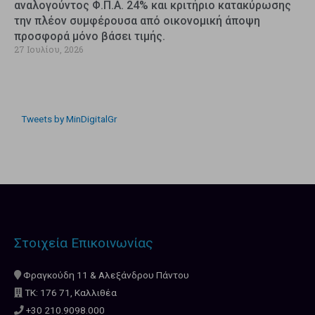
αναλογούντος Φ.Π.Α. 24% και κριτήριο κατακύρωσης
την πλέον συμφέρουσα από οικονομική άποψη
προσφορά μόνο βάσει τιμής.
27 Ιουλίου, 2026
Tweets by MinDigitalGr
Στοιχεία Επικοινωνίας
Φραγκούδη 11 & Αλεξάνδρου Πάντου
ΤΚ: 176 71, Καλλιθέα
+30 210.9098.000