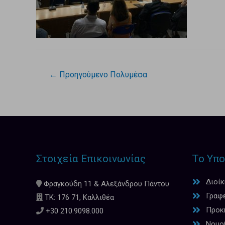
←
Προηγούμενο Πολυμέσα
Στοιχεία Επικοινωνίας
Το Υπο
Διοί
Φραγκούδη 11 & Αλεξάνδρου Πάντου
Γραφ
ΤΚ: 176 71, Καλλιθέα
Προκη
+30 210.9098.000
Νομο