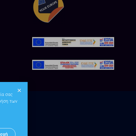
ία σας
ρήση των
οχή