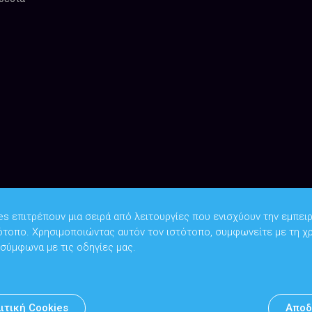
es επιτρέπουν μια σειρά από λειτουργίες που ενισχύουν την εμπειρ
ότοπο. Χρησιμοποιώντας αυτόν τον ιστότοπο, συμφωνείτε με τη χ
Copyright © 2026
Υπουργείο Ψηφιακής Διακυβέρνησης
 σύμφωνα με τις οδηγίες μας.
Υπεύθυνος DPO: Θανάσης Κοσμόπουλος | dpo@mindigital.gr
Αρχείο
ιτική Cookies
Αποδ