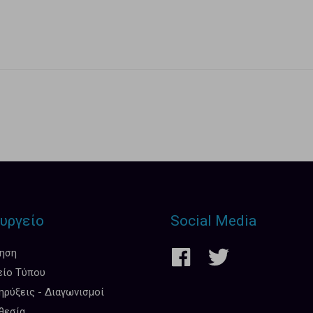
υργείο
Social Media
κηση
είο Τύπου
ρύξεις - Διαγωνισμοί
θεσία