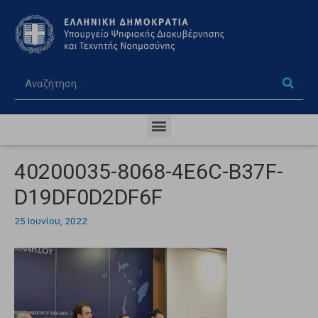
40200035-8068-4E6C-B37F-
D19DF0D2DF6F
25 Ιουνίου, 2022