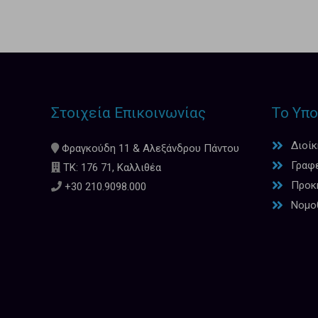
Στοιχεία Επικοινωνίας
Το Υπο
Διοί
Φραγκούδη 11 & Αλεξάνδρου Πάντου
Γραφ
ΤΚ: 176 71, Καλλιθέα
Προκη
+30 210.9098.000
Νομο