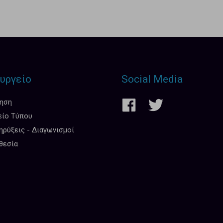
υργείο
Social Media
κηση
είο Τύπου
ρύξεις - Διαγωνισμοί
θεσία