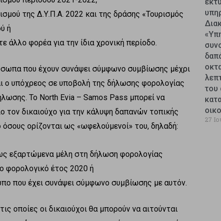
εκτυ
υπη
σμού της Δ.Υ.Π.Α. 2022 και της δράσης «Τουρισμός
Δια
ύ ή
«Υπ
 άλλο φορέα για την ίδια χρονική περίοδο.
συν
δαπ
οκτ
πρόσωπα που έχουν συνάψει σύμφωνο συμβίωσης μέχρι
λεπ
ναι ο υπόχρεος σε υποβολή της δήλωσης φορολογίας
του 
λωσης. Το North Evia – Samos Pass μπορεί να
κατ
οικ
ιο τον δικαιούχο για την κάλυψη δαπανών τοπικής
27 Ιο
ό όσους ορίζονται ως «ωφελούμενοί» του, δηλαδή:
 ως εξαρτώμενα μέλη στη δήλωση φορολογίας
ο φορολογικό έτος 2020 ή
ωπο που έχει συνάψει σύμφωνο συμβίωσης με αυτόν.
τις οποίες οι δικαιούχοι θα μπορούν να αιτούνται