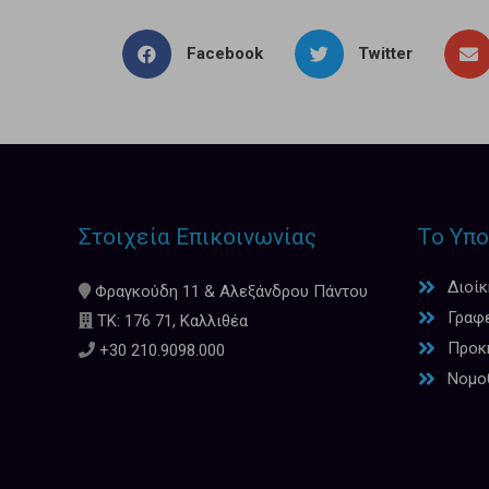
Facebook
Twitter
Στοιχεία Επικοινωνίας
Το Υπο
Διοί
Φραγκούδη 11 & Αλεξάνδρου Πάντου
Γραφ
ΤΚ: 176 71, Καλλιθέα
Προκη
+30 210.9098.000
Νομο