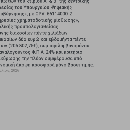
πωτών του κτιρίου Α΄ & Β΄ της κεντρικής
ρεσίας του Υπουργείου Ψηφιακής
κυβέρνησης», με CPV: 66114000-2
ηρεσίες χρηματοδοτικής μίσθωσης»,
ολικής προϋπολογισθείσας
άνης διακοσίων πέντε χιλιάδων
ακοσίων δύο ευρώ και εβδομήντα πέντε
τών (205.802,75€), συμπεριλαμβανομένου
αναλογούντος Φ.Π.Α. 24% και κριτήριο
ακύρωσης την πλέον συμφέρουσα από
ονομική άποψη προσφορά μόνο βάσει τιμής.
υλίου, 2026