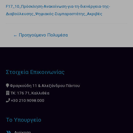
F17_10_Πρόσκληση-Ανακοίνωση-για-τη-διενέργεια-της-
Διαβούλευσης_Ψηφιακός-Συμπαραστάτης_Ακριβές
←
Προηγούμενο Πολυμέσα
Στοιχεία Επικοινωνίας
Φραγκούδη 11 & Αλεξάνδρου Πάντου
ΤΚ: 176 71, Καλλιθέα
+30 210.9098.000
Το Υπουργείο
Διοίκηση