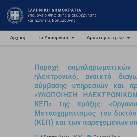
Αρχική
Το Υπουργείο
Δραστηριότητες
Παροχή συμπληρωματικών 
ηλεκτρονικό, ανοικτό δια
σύμβασης υπηρεσιών και πρ
«ΥΛΟΠΟΙΗΣΗ ΗΛΕΚΤΡΟΝΙΚΩ
ΚΕΠ» της πράξης: «Οργανω
Μετασχηματισμός του δικτύο
(ΚΕΠ) και των παρεχόμενων υ