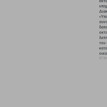
εκτυ
υπη
Δια
«Υπ
συν
δαπ
οκτ
λεπ
του 
κατ
οικ
27 Ιο