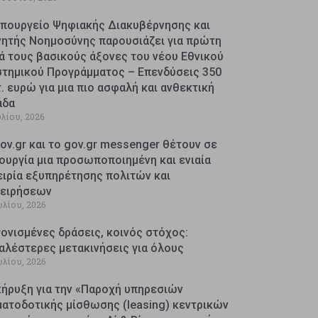
Υπουργείο Ψηφιακής Διακυβέρνησης και
νητής Νοημοσύνης παρουσιάζει για πρώτη
ά τους βασικούς άξονες του νέου Εθνικού
στημικού Προγράμματος – Επενδύσεις 350
. ευρώ για μια πιο ασφαλή και ανθεκτική
άδα
υλίου, 2026
ov.gr και το gov.gr messenger θέτουν σε
ουργία μια προσωποποιημένη και ενιαία
ειρία εξυπηρέτησης πολιτών και
χειρήσεων
υλίου, 2026
ονισμένες δράσεις, κοινός στόχος:
αλέστερες μετακινήσεις για όλους
υλίου, 2026
κήρυξη για την «Παροχή υπηρεσιών
ματοδοτικής μίσθωσης (leasing) κεντρικών