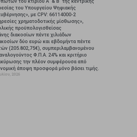
πωτών του κτιρίου Α΄ & Β΄ της κεντρικής
ρεσίας του Υπουργείου Ψηφιακής
κυβέρνησης», με CPV: 66114000-2
ηρεσίες χρηματοδοτικής μίσθωσης»,
ολικής προϋπολογισθείσας
άνης διακοσίων πέντε χιλιάδων
ακοσίων δύο ευρώ και εβδομήντα πέντε
τών (205.802,75€), συμπεριλαμβανομένου
αναλογούντος Φ.Π.Α. 24% και κριτήριο
ακύρωσης την πλέον συμφέρουσα από
ονομική άποψη προσφορά μόνο βάσει τιμής.
υλίου, 2026