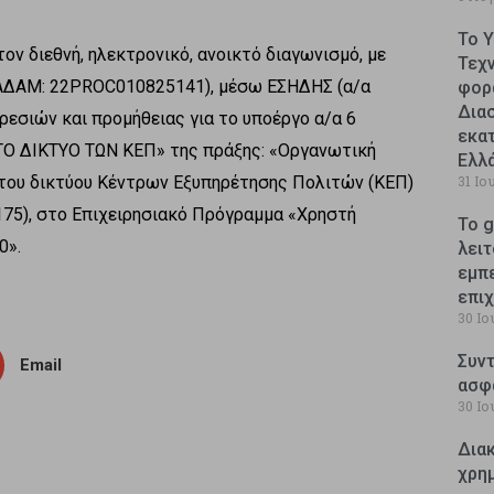
Το 
 διεθνή, ηλεκτρονικό, ανοικτό διαγωνισμό, με
Τεχ
 (ΑΔΑΜ: 22PROC010825141), μέσω ΕΣΗΔΗΣ (α/α
φορ
Δια
ρεσιών και προμήθειας για το υποέργο α/α 6
εκατ
ΔΙΚΤΥΟ ΤΩΝ ΚΕΠ» της πράξης: «Οργανωτική
Ελλ
του δικτύου Κέντρων Εξυπηρέτησης Πολιτών (ΚΕΠ)
31 Ιο
75), στο Επιχειρησιακό Πρόγραμμα «Χρηστή
Το g
0».
λειτ
εμπ
επι
30 Ιο
Συντ
Email
ασφ
30 Ιο
Δια
χρη