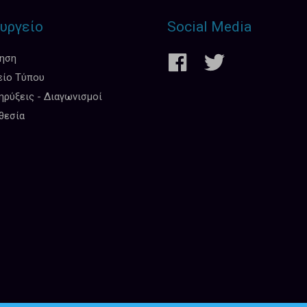
υργείο
Social Media
κηση
είο Τύπου
ρύξεις - Διαγωνισμοί
θεσία