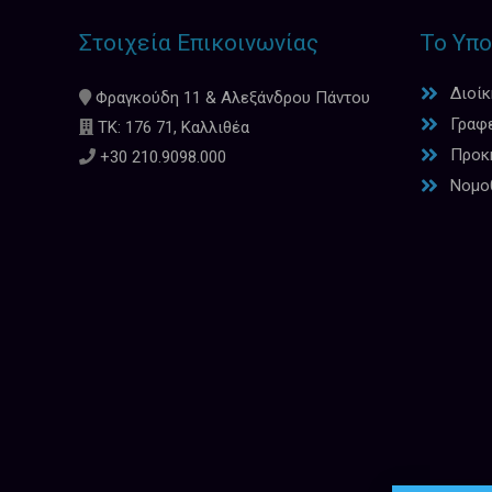
Στοιχεία Επικοινωνίας
Το Υπο
Διοί
Φραγκούδη 11 & Αλεξάνδρου Πάντου
Γραφ
ΤΚ: 176 71, Καλλιθέα
Προκη
+30 210.9098.000
Νομο