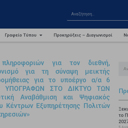
Γραφείο Τύπου
Προκηρύξεις – Διαγωνισμοί
Ν
πληροφοριών για τον διεθνή,
γωνισμό για τη σύναψη μεικτής
ομήθειας για το υποέργο α/α 6
Ν ΥΠΟΓΡΑΦΩΝ ΣΤΟ ΔΙΚΤΥΟ ΤΩΝ
Πρ
τική Αναβάθμιση και Ψηφιακός
υ Κέντρων Εξυπηρέτησης Πολιτών
Ξεκι
πηρεσιών»
το Π
202
5 Αυ