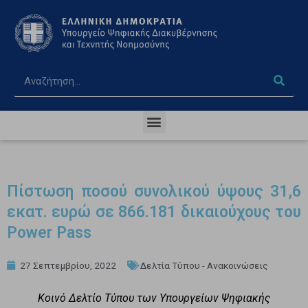
Πίστωση ποσού συνολικού ύψους 31,6
εκατ. ευρώ σε 866.181 δικαιούχους του
Power Pass
27 Σεπτεμβρίου, 2022
Δελτία Τύπου - Ανακοινώσεις
Κοινό Δελτίο Τύπου των Υπουργείων Ψηφιακής