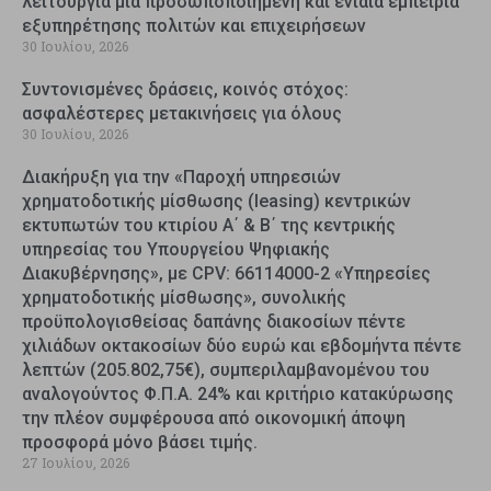
λειτουργία μια προσωποποιημένη και ενιαία εμπειρία
εξυπηρέτησης πολιτών και επιχειρήσεων
30 Ιουλίου, 2026
Συντονισμένες δράσεις, κοινός στόχος:
ασφαλέστερες μετακινήσεις για όλους
30 Ιουλίου, 2026
Διακήρυξη για την «Παροχή υπηρεσιών
χρηματοδοτικής μίσθωσης (leasing) κεντρικών
εκτυπωτών του κτιρίου Α΄ & Β΄ της κεντρικής
υπηρεσίας του Υπουργείου Ψηφιακής
Διακυβέρνησης», με CPV: 66114000-2 «Υπηρεσίες
χρηματοδοτικής μίσθωσης», συνολικής
προϋπολογισθείσας δαπάνης διακοσίων πέντε
χιλιάδων οκτακοσίων δύο ευρώ και εβδομήντα πέντε
λεπτών (205.802,75€), συμπεριλαμβανομένου του
αναλογούντος Φ.Π.Α. 24% και κριτήριο κατακύρωσης
την πλέον συμφέρουσα από οικονομική άποψη
προσφορά μόνο βάσει τιμής.
27 Ιουλίου, 2026