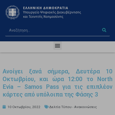
Ανοίγει ξανά σήμερα, Δευτέρα 10
Οκτωβρίου, και ώρα 12:00 το North
Evia – Samos Pass για τις επιπλέον
κάρτες από υπόλοιπα της Φάσης 3
10 Οκτωβρίου, 2022
Δελτία Τύπου - Ανακοινώσεις