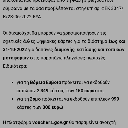
υπόλοιπα που προέκυψαν από τη Φάση 3 (Αυγούστου)
σύμφωνα με τα όσα προβλέπονται στην υπ’ αρ. ΦΕΚ 3347/
Β/28-06-2022 ΚΥΑ.
Οι δικαιούχοι θα μπορούν να χρησιμοποιήσουν τις
σχετικές άυλες ψηφιακές κάρτες για το διάστημα
έως και
31-10-2022
για δαπάνες
διαμονής
,
εστίασης
και
τοπικών
μεταφορών
στις παραπάνω πληγείσες περιοχές.
Ειδικότερα:
για τη
Βόρεια Εύβοια
πρόκειται να εκδοθούν
επιπλέον
2.349
κάρτες των
150 ευρώ
και
για τη
Σάμο
πρόκειται να εκδοθούν επιπλέον
999
κάρτες των
300 ευρώ
Η πλατφόρμα
vouchers.gov.gr
θα παραμείνει ανοιχτή