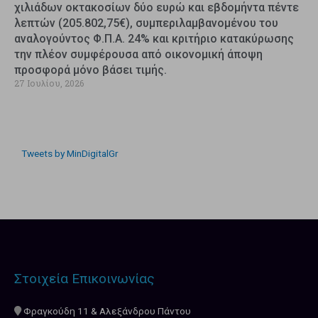
χιλιάδων οκτακοσίων δύο ευρώ και εβδομήντα πέντε
λεπτών (205.802,75€), συμπεριλαμβανομένου του
αναλογούντος Φ.Π.Α. 24% και κριτήριο κατακύρωσης
την πλέον συμφέρουσα από οικονομική άποψη
προσφορά μόνο βάσει τιμής.
27 Ιουλίου, 2026
Tweets by MinDigitalGr
Στοιχεία Επικοινωνίας
Φραγκούδη 11 & Αλεξάνδρου Πάντου