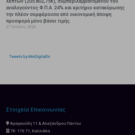
λεπτών (205.802,75€), συμπεριλαμβανομένου του
αναλογούντος Φ.Π.Α. 24% και κριτήριο κατακύρωσης
την πλέον συμφέρουσα από οικονομική άποψη
προσφορά μόνο βάσει τιμής.
27 Ιουλίου, 2026
Tweets by MinDigitalGr
Στοιχεία Επικοινωνίας
Φραγκούδη 11 & Αλεξάνδρου Πάντου
ΤΚ: 176 71, Καλλιθέα