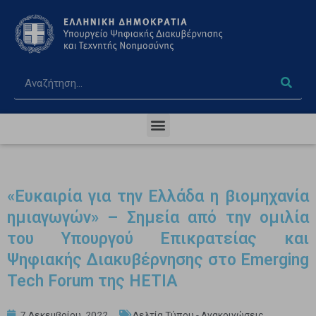
«Ευκαιρία για την Ελλάδα η βιομηχανία
ημιαγωγών» – Σημεία από την ομιλία
του Υπουργού Επικρατείας και
Ψηφιακής Διακυβέρνησης στο Emerging
Tech Forum της HETIA
7 Δεκεμβρίου, 2022
Δελτία Τύπου - Ανακοινώσεις