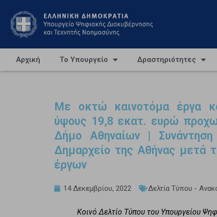
Αρχική
Το Υπουργείο
Δραστηριότητες
Με οκτώ καινοτόμα έργα κα
ύψους 19,8 εκατ. ευρώ προχω
Δήμο Αθηναίων | Συνάντηση
Δημαρχείο της Αθήνας μετά τ
έργων
14 Δεκεμβρίου, 2022
Δελτία Τύπου - Ανακ
Κοινό Δελτίο Τύπου του Υπουργείου Ψη