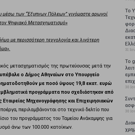
Το 
ου μέσω των “Έξυπνων Πόλεων” γινόμαστε αρωγοί
Τεχ
στον Ψηφιακό Μετασχηματισμό»
φορ
Δια
εκατ
δήμο με περισσότερη τεχνολογία και λιγότερη
Ελλ
ήμα».
31 Ιο
Το g
ακός μετασχηματισμός της πρωτεύουσας μετά την
λειτ
 υπέβαλε ο Δήμος Αθηναίων στο Υπουργείο
εμπ
επι
χρηματοδοτηθούν με ποσό ύψους 19,8 εκατ. ευρώ
30 Ιο
εμβληματικά προγράμματα που σχεδιάστηκαν από
Συντ
 Εταιρείας Μηχανογράφησης και Επιχειρησιακών
ασφ
ποέργα, περιλαμβάνονται στο τεχνικό δελτίο που
30 Ιο
αίσιο του προγράμματος του Ταμείου Ανάκαμψης για
Δια
υσμό άνω των 100.000 κατοίκων.
χρη