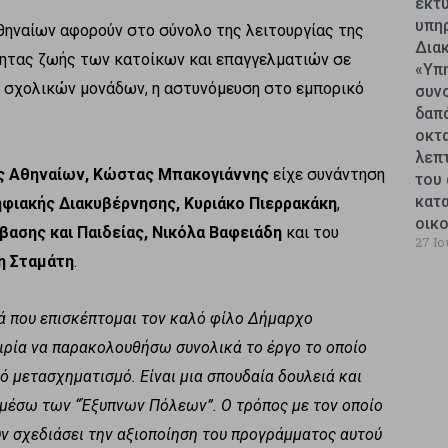
εκτυ
υπη
θηναίων αφορούν στο σύνολο της λειτουργίας της
Δια
τητας ζωής των κατοίκων και επαγγελματιών σε
«Υπ
ν σχολικών μονάδων, η αστυνόμευση στο εμπορικό
συν
δαπ
οκτ
λεπ
ς Αθηναίων, Κώστας Μπακογιάννης
είχε συνάντηση
του 
κατ
ηφιακής Διακυβέρνησης, Κυριάκο Πιερρακάκη
,
οικ
ασης και Παιδείας, Νικόλα Βαφειάδη
και του
27 Ιο
η Σταμάτη
.
ρά που επισκέπτομαι τον καλό φίλο Δήμαρχο
ιρία να παρακολουθήσω συνολικά το έργο το οποίο
ό μετασχηματισμό. Είναι μια σπουδαία δουλειά και
ς μέσω των “Έξυπνων Πόλεων”. Ο τρόπος με τον οποίο
υν σχεδιάσει την αξιοποίηση του προγράμματος αυτού