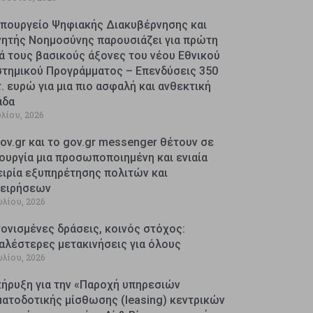
Υπουργείο Ψηφιακής Διακυβέρνησης και
νητής Νοημοσύνης παρουσιάζει για πρώτη
ά τους βασικούς άξονες του νέου Εθνικού
στημικού Προγράμματος – Επενδύσεις 350
. ευρώ για μια πιο ασφαλή και ανθεκτική
άδα
υλίου, 2026
ov.gr και το gov.gr messenger θέτουν σε
ουργία μια προσωποποιημένη και ενιαία
ειρία εξυπηρέτησης πολιτών και
χειρήσεων
υλίου, 2026
ονισμένες δράσεις, κοινός στόχος:
αλέστερες μετακινήσεις για όλους
υλίου, 2026
κήρυξη για την «Παροχή υπηρεσιών
ματοδοτικής μίσθωσης (leasing) κεντρικών