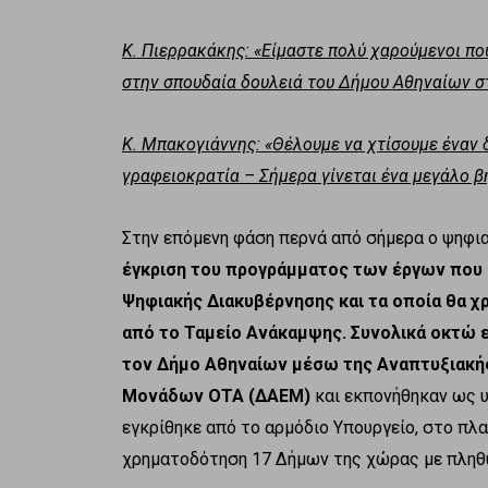
Κ. Πιερρακάκης: «Είμαστε πολύ χαρούμενοι π
στην σπουδαία δουλειά του Δήμου Αθηναίων 
Κ. Μπακογιάννης: «Θέλουμε να χτίσουμε έναν 
γραφειοκρατία – Σήμερα γίνεται ένα μεγάλο β
Στην επόμενη φάση περνά από σήμερα ο ψηφι
έγκριση του προγράμματος των έργων που
Ψηφιακής Διακυβέρνησης και τα οποία θα 
από το Ταμείο Ανάκαμψης. Συνολικά οκτώ 
τον Δήμο Αθηναίων μέσω της Αναπτυξιακής
Μονάδων ΟΤΑ (ΔΑΕΜ)
και εκπονήθηκαν ως υ
εγκρίθηκε από το αρμόδιο Υπουργείο, στο πλ
χρηματοδότηση 17 Δήμων της χώρας με πληθ