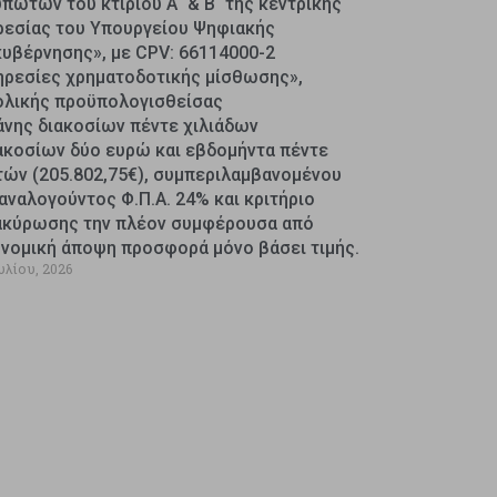
πωτών του κτιρίου Α΄ & Β΄ της κεντρικής
ρεσίας του Υπουργείου Ψηφιακής
κυβέρνησης», με CPV: 66114000-2
ηρεσίες χρηματοδοτικής μίσθωσης»,
ολικής προϋπολογισθείσας
άνης διακοσίων πέντε χιλιάδων
ακοσίων δύο ευρώ και εβδομήντα πέντε
τών (205.802,75€), συμπεριλαμβανομένου
αναλογούντος Φ.Π.Α. 24% και κριτήριο
ακύρωσης την πλέον συμφέρουσα από
ονομική άποψη προσφορά μόνο βάσει τιμής.
υλίου, 2026