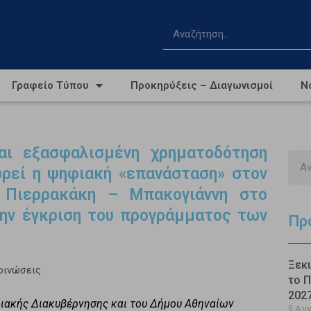
Γραφείο Τύπου
Προκηρύξεις – Διαγωνισμοί
Ν
ι εξασφαλισμένη χρηματοδότηση
ρεί η ψηφιακή «επανάσταση» στον
 Πιερρακάκη – Μπακογιάννη στο
ην έγκριση του προγράμματος των
Πρ
Ξεκι
οινώσεις
το Π
202
φιακής Διακυβέρνησης και του Δήμου Αθηναίων
5 Αυ