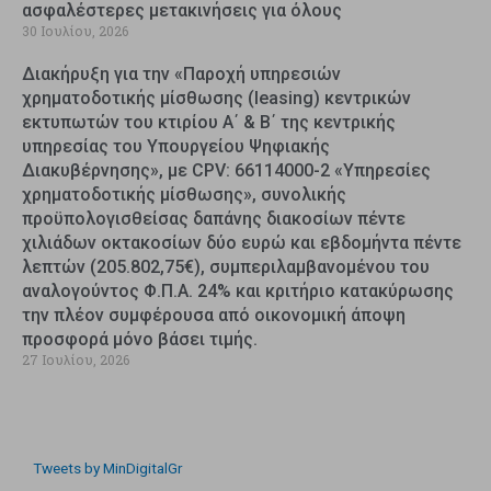
ασφαλέστερες μετακινήσεις για όλους
30 Ιουλίου, 2026
Διακήρυξη για την «Παροχή υπηρεσιών
χρηματοδοτικής μίσθωσης (leasing) κεντρικών
εκτυπωτών του κτιρίου Α΄ & Β΄ της κεντρικής
υπηρεσίας του Υπουργείου Ψηφιακής
Διακυβέρνησης», με CPV: 66114000-2 «Υπηρεσίες
χρηματοδοτικής μίσθωσης», συνολικής
προϋπολογισθείσας δαπάνης διακοσίων πέντε
χιλιάδων οκτακοσίων δύο ευρώ και εβδομήντα πέντε
λεπτών (205.802,75€), συμπεριλαμβανομένου του
αναλογούντος Φ.Π.Α. 24% και κριτήριο κατακύρωσης
την πλέον συμφέρουσα από οικονομική άποψη
προσφορά μόνο βάσει τιμής.
27 Ιουλίου, 2026
Tweets by MinDigitalGr