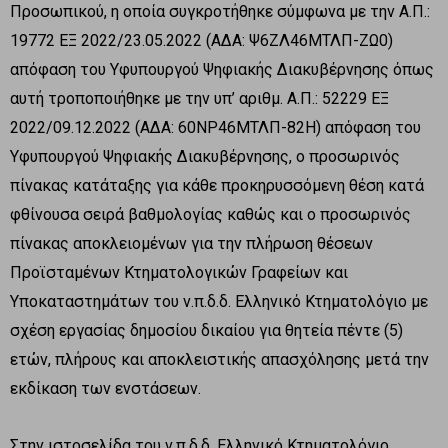
Προσωπικού, η οποία συγκροτήθηκε σύμφωνα με την Α.Π.:
19772 ΕΞ 2022/23.05.2022 (ΑΔΑ: Ψ6ΖΛ46ΜΤΛΠ-ΖΩ0)
απόφαση του Υφυπουργού Ψηφιακής Διακυβέρνησης όπως
αυτή τροποποιήθηκε με την υπ’ αριθμ. Α.Π.: 52229 ΕΞ
2022/09.12.2022 (ΑΔΑ: 60ΝΡ46ΜΤΛΠ-82Η) απόφαση του
Υφυπουργού Ψηφιακής Διακυβέρνησης, ο προσωρινός
πίνακας κατάταξης για κάθε προκηρυσσόμενη θέση κατά
φθίνουσα σειρά βαθμολογίας καθώς και ο προσωρινός
πίνακας αποκλειομένων για την πλήρωση θέσεων
Προϊσταμένων Κτηματολογικών Γραφείων και
Υποκαταστημάτων του ν.π.δ.δ. Ελληνικό Κτηματολόγιο με
σχέση εργασίας δημοσίου δικαίου για θητεία πέντε (5)
ετών, πλήρους και αποκλειστικής απασχόλησης μετά την
εκδίκαση των ενστάσεων.
Στην ιστοσελίδα του ν.π.δ.δ. Ελληνικό Κτηματολόγιο