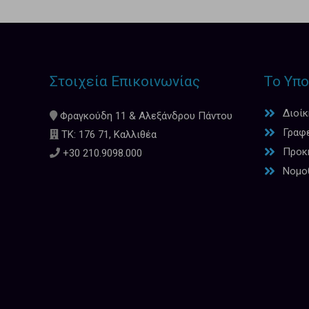
Στοιχεία Επικοινωνίας
Το Υπο
Διοί
Φραγκούδη 11 & Αλεξάνδρου Πάντου
Γραφ
ΤΚ: 176 71, Καλλιθέα
Προκη
+30 210.9098.000
Νομο