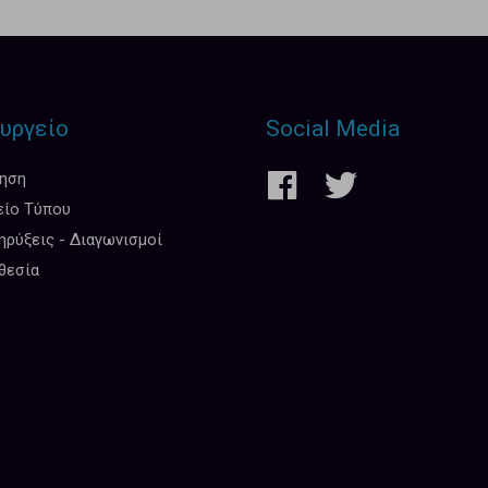
υργείο
Social Media
κηση
είο Τύπου
ρύξεις - Διαγωνισμοί
θεσία