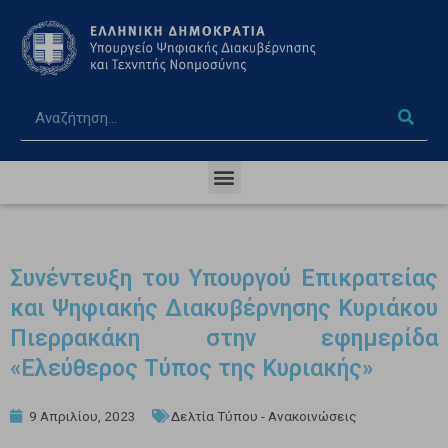
Συνέντευξη του Υπουργού Επικρατείας
και Ψηφιακής Διακυβέρνησης Κυριάκου
Πιερρακάκη στην εφημερίδα
«Ελεύθερος Τύπος της Κυριακής»
9 Απριλίου, 2023
Δελτία Τύπου - Ανακοινώσεις