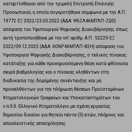
καταρτίσθηκαν από την τριμελή Επιτροπή Επιλογής
Προσωπικού, η οποία συγκροτήθηκε σύμφωνα με την Α.Π.:
19772 ΕΞ 2022/23.05.2022 (ΑΔΑ: Ψ6ΖΛ46ΜΤΛΠ-ΖΩ0)
απόφαση του Υφυπουργού Ψηφιακής Διακυβέρνησης όπως
αυτή τροποποιήθηκε με την υπ’ αριθμ. Α.Π.: 52229 ΕΞ
2022/09.12.2022 (ΑΔΑ: 60ΝΡ46ΜΤΛΠ-82Η) απόφαση του
Υφυπουργού Ψηφιακής Διακυβέρνησης, ο τελικός πίνακας
κατάταξης για κάθε προκηρυσσόμενη θέση κατά φθίνουσα
σειρά βαθμολογίας και ο πίνακας κληθέντων στη
διαδικασία της δομημένης συνέντευξης και μη
προσελθόντων για την πλήρωση θέσεων Προϊσταμένων
Κτηματολογικών Γραφείων και Υποκαταστημάτων του
ν.π.δ.δ. Ελληνικό Κτηματολόγιο με σχέση εργασίας
δημοσίου δικαίου για θητεία πέντε (5) ετών, πλήρους και
αποκλειστικής απασχόλησης.