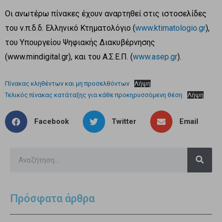
Οι ανωτέρω πίνακες έχουν αναρτηθεί στις ιστοσελίδες
του ν.π.δ.δ. Ελληνικό Κτηματολόγιο (
www.ktimatologio.gr
),
του Υπουργείου Ψηφιακής Διακυβέρνησης
(www.mindigital.gr), και του Α.Σ.Ε.Π. (
www.asep.gr
).
Πίνακας κληθέντων και μη προσελθόντων
Λήψη
Τελικός πίνακας κατάταξης για κάθε προκηρυσσόμενη θέση
Λήψη
Facebook
Twitter
Email
Πρόσφατα άρθρα