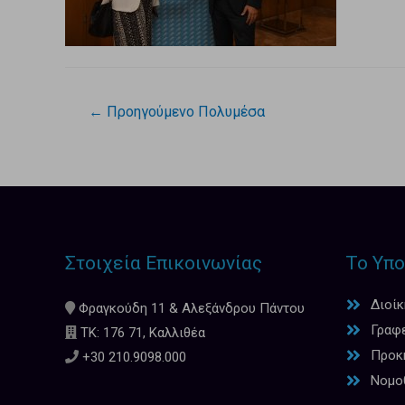
←
Προηγούμενο Πολυμέσα
Στοιχεία Επικοινωνίας
Το Υπο
Διοί
Φραγκούδη 11 & Αλεξάνδρου Πάντου
Γραφ
ΤΚ: 176 71, Καλλιθέα
Προκη
+30 210.9098.000
Νομο