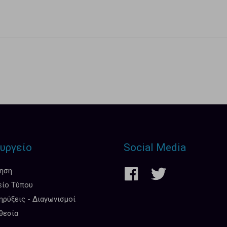
υργείο
Social Media
κηση
είο Τύπου
ρύξεις - Διαγωνισμοί
θεσία