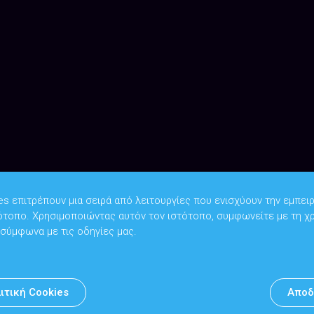
es επιτρέπουν μια σειρά από λειτουργίες που ενισχύουν την εμπειρ
ότοπο. Χρησιμοποιώντας αυτόν τον ιστότοπο, συμφωνείτε με τη χ
Copyright © 2026
Υπουργείο Ψηφιακής Διακυβέρνησης
 σύμφωνα με τις οδηγίες μας.
Υπεύθυνος DPO: Θανάσης Κοσμόπουλος | dpo@mindigital.gr
Αρχείο
ιτική Cookies
Αποδ
Πολιτική cookies