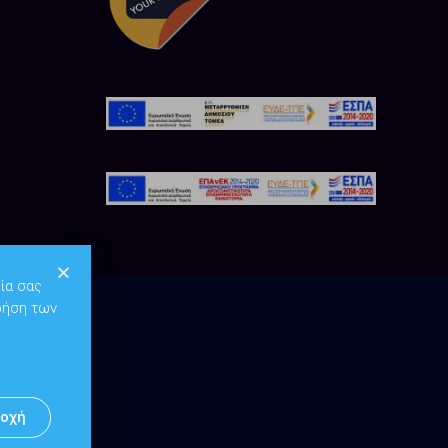
ία σας
ρήση των
οχή