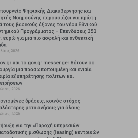
Υπουργείο Ψηφιακής Διακυβέρνησης και
νητής Νοημοσύνης παρουσιάζει για πρώτη
ά τους βασικούς άξονες του νέου Εθνικού
στημικού Προγράμματος – Επενδύσεις 350
. ευρώ για μια πιο ασφαλή και ανθεκτική
άδα
υλίου, 2026
ov.gr και το gov.gr messenger θέτουν σε
ουργία μια προσωποποιημένη και ενιαία
ειρία εξυπηρέτησης πολιτών και
χειρήσεων
υλίου, 2026
ονισμένες δράσεις, κοινός στόχος:
αλέστερες μετακινήσεις για όλους
υλίου, 2026
κήρυξη για την «Παροχή υπηρεσιών
ματοδοτικής μίσθωσης (leasing) κεντρικών