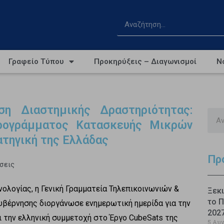
Γραφείο Τύπου
Προκηρύξεις – Διαγωνισμοί
Ν
ση Διαστημικής Δραστηριότητας:
ρογράμματος Κατασκευής Μικρών
τηγική της Ελλάδας
Πρ
σεις
ολογίας, η Γενική Γραμματεία Τηλεπικοινωνιών &
Ξεκι
το Π
υβέρνησης διοργάνωσε ενημερωτική ημερίδα για την
202
 την ελληνική συμμετοχή στο Έργο CubeSats της
5 Αυ