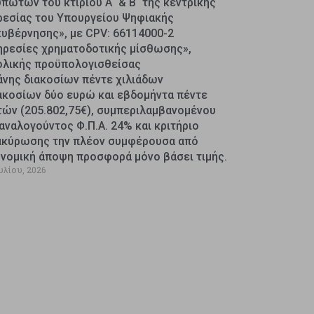
πωτών του κτιρίου Α΄ & Β΄ της κεντρικής
ρεσίας του Υπουργείου Ψηφιακής
κυβέρνησης», με CPV: 66114000-2
ηρεσίες χρηματοδοτικής μίσθωσης»,
ολικής προϋπολογισθείσας
άνης διακοσίων πέντε χιλιάδων
ακοσίων δύο ευρώ και εβδομήντα πέντε
τών (205.802,75€), συμπεριλαμβανομένου
αναλογούντος Φ.Π.Α. 24% και κριτήριο
ακύρωσης την πλέον συμφέρουσα από
ονομική άποψη προσφορά μόνο βάσει τιμής.
υλίου, 2026