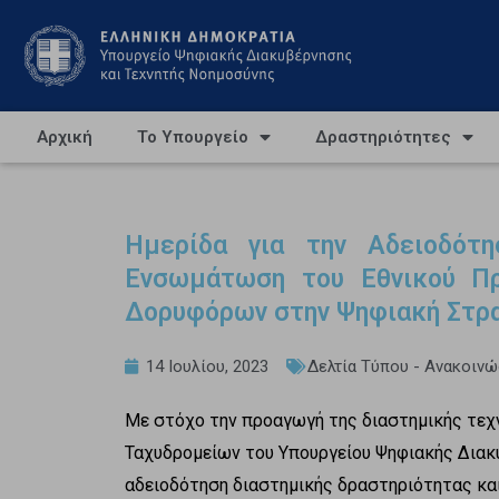
Αρχική
Το Υπουργείο
Δραστηριότητες
Ημερίδα για την Αδειοδότη
Ενσωμάτωση του Εθνικού Π
Δορυφόρων στην Ψηφιακή Στρα
14 Ιουλίου, 2023
Δελτία Τύπου - Ανακοινώ
Με στόχο την προαγωγή της διαστημικής τεχν
Ταχυδρομείων του Υπουργείου Ψηφιακής Διακ
αδειοδότηση διαστημικής δραστηριότητας και