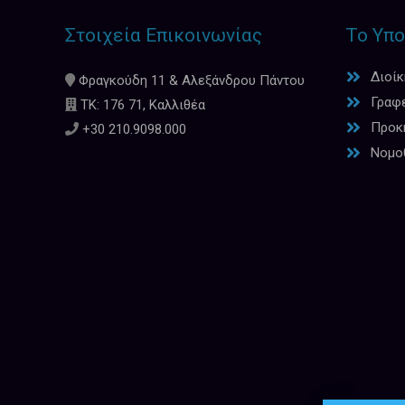
Στοιχεία Επικοινωνίας
Το Υπο
Διοί
Φραγκούδη 11 & Αλεξάνδρου Πάντου
Γραφ
ΤΚ: 176 71, Καλλιθέα
Προκη
+30 210.9098.000
Νομο