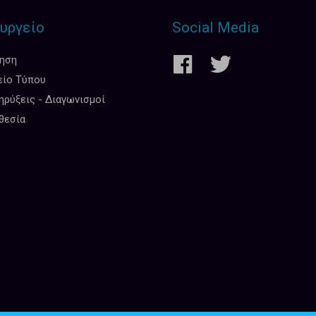
υργείο
Social Media
κηση
είο Τύπου
ρύξεις - Διαγωνισμοί
θεσία