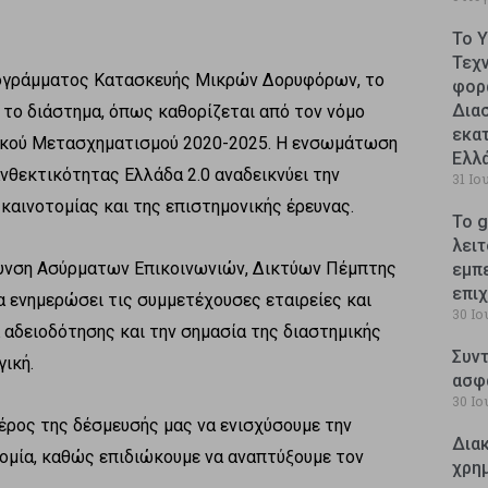
Το 
Τεχ
Προγράμματος Κατασκευής Μικρών Δορυφόρων, το
φορ
Δια
 το διάστημα, όπως καθορίζεται από τον νόμο
εκατ
ιακού Μετασχηματισμού 2020-2025. Η ενσωμάτωση
Ελλ
νθεκτικότητας Ελλάδα 2.0 αναδεικνύει την
31 Ιο
αινοτομίας και της επιστημονικής έρευνας.
Το g
λειτ
θυνση Ασύρματων Επικοινωνιών, Δικτύων Πέμπτης
εμπ
επι
να ενημερώσει τις συμμετέχουσες εταιρείες και
30 Ιο
 αδειοδότησης και την σημασία της διαστημικής
Συντ
ική.
ασφ
30 Ιο
έρος της δέσμευσής μας να ενισχύσουμε την
Δια
ομία, καθώς επιδιώκουμε να αναπτύξουμε τον
χρη