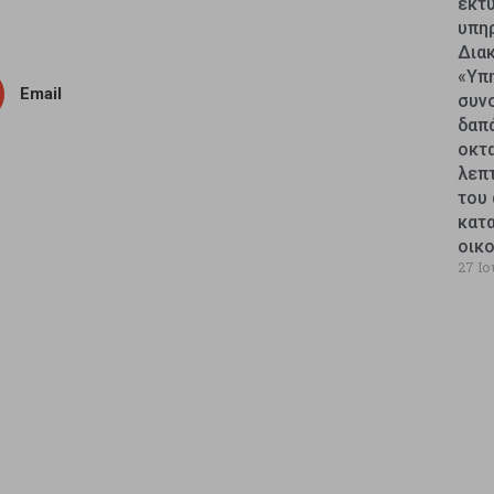
εκτυ
υπη
Δια
«Υπ
Email
συν
δαπ
οκτ
λεπ
του 
κατ
οικ
27 Ιο