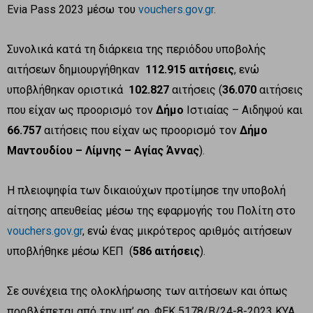
Evia Pass 2023 μέσω του
vouchers.gov.gr
.
Συνολικά κατά τη διάρκεια της περιόδου υποβολής
αιτήσεων δημιουργήθηκαν
112.915 αιτήσεις
, ενώ
υποβλήθηκαν οριστικά
102.827
αιτήσεις (
36.070
αιτήσεις
που είχαν ως προορισμό τον
Δήμο
Ιστιαίας – Αιδηψού και
66.757
αιτήσεις που είχαν ως προορισμό τον
Δήμο
Μαντουδίου – Λίμνης – Αγίας Άννας
).
Η πλειοψηφία των δικαιούχων προτίμησε την υποβολή
αίτησης απευθείας μέσω της εφαρμογής του Πολίτη στο
vouchers.gov.gr
, ενώ ένας μικρότερος αριθμός αιτήσεων
υποβλήθηκε μέσω ΚΕΠ (
586 αιτήσεις
).
Σε συνέχεια της ολοκλήρωσης των αιτήσεων και όπως
προβλέπεται από την υπ’ αρ. ΦΕΚ 5178/Β/24-8-2023 ΚΥΑ,