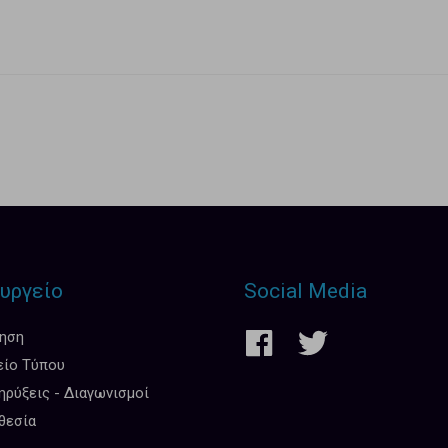
υργείο
Social Media
κηση
είο Τύπου
ρύξεις - Διαγωνισμοί
θεσία