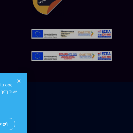
ία σας
ρήση των
οχή