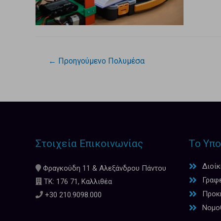
←
Προηγούμενο Πολυμέσα
Στοιχεία Επικοινωνίας
Το Υπο
Διοί
Φραγκούδη 11 & Αλεξάνδρου Πάντου
Γραφ
ΤΚ: 176 71, Καλλιθέα
Προκη
+30 210.9098.000
Νομο