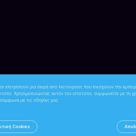
es επιτρέπουν μια σειρά από λειτουργίες που ενισχύουν την εμπειρ
ότοπο. Χρησιμοποιώντας αυτόν τον ιστότοπο, συμφωνείτε με τη χ
Copyright © 2026
Υπουργείο Ψηφιακής Διακυβέρνησης
 σύμφωνα με τις οδηγίες μας.
Υπεύθυνος DPO: Θανάσης Κοσμόπουλος | dpo@mindigital.gr
Αρχείο
ιτική Cookies
Αποδ
Πολιτική cookies