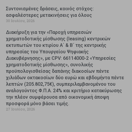
Συντονισμένες δράσεις, κοινός στόχος:
ασφαλέστερες μετακινήσεις για όλους
30 Ιουλίου, 2026
Διακήρυξη για την «Παροχή υπηρεσιών
χρηματοδοτικής μίσθωσης (leasing) κεντρικών
εκτυπωτών του κτιρίου Α΄ & Β΄ της κεντρικής
υπηρεσίας του Υπουργείου Ψηφιακής
Διακυβέρνησης», με CPV: 66114000-2 «Υπηρεσίες
χρηματοδοτικής μίσθωσης», συνολικής
προϋπολογισθείσας δαπάνης διακοσίων πέντε
χιλιάδων οκτακοσίων δύο ευρώ και εβδομήντα πέντε
λεπτών (205.802,75€), συμπεριλαμβανομένου του
αναλογούντος Φ.Π.Α. 24% και κριτήριο κατακύρωσης
την πλέον συμφέρουσα από οικονομική άποψη
προσφορά μόνο βάσει τιμής.
27 Ιουλίου, 2026