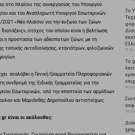
αι στο πλαίσιο της συνεργασίας του Υπουργού
Το 
ίου και του Αναπληρωτή Υπουργού Εσωτερικών
Τεχ
0/2021 «Νέο πλαίσιο για την ευζωία των ζώων
φορ
διατάξεις», στόχος του οποίου είναι η βελτίωση
Δια
εκατ
ι η προστασία των αδέσποτων ζώων, με τη
Ελλ
ς τοπικής αυτοδιοίκησης, κτηνιάτρων, φιλοζωικών
31 Ιο
φυγίων.
Το g
λειτ
 έχει αναλάβει η Γενική Γραμματεία Πληροφοριακών
εμπ
επι
η συνδρομή της Ειδικής Γραμματείας για την
30 Ιο
είου Εσωτερικών, υπό την εποπτεία των αρμόδιων
Συντ
υλου και Μαριάνθης Δημοπούλου αντιστοίχως.
ασφ
30 Ιο
v
.
gr
είναι οι ακόλουθες:
Δια
χρη
Συντροφιάς. Για πρώτη φορά δημιουργείται μια