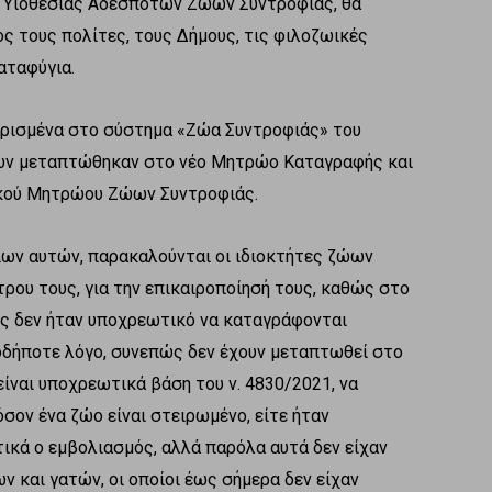
α Υιοθεσίας Αδέσποτων Ζώων Συντροφιάς, θα
ς τους πολίτες, τους Δήμους, τις φιλοζωικές
αταφύγια.
ωρισμένα στο σύστημα «Ζώα Συντροφιάς» του
μων μεταπτώθηκαν στο νέο Μητρώο Καταγραφής και
κού Μητρώου Ζώων Συντροφιάς.
ων αυτών, παρακαλούνται οι ιδιοκτήτες ζώων
ρου τους, για την επικαιροποίησή τους, καθώς στο
ς δεν ήταν υποχρεωτικό να καταγράφονται
ιοδήποτε λόγο, συνεπώς δεν έχουν μεταπτωθεί στο
είναι υποχρεωτικά βάση του ν. 4830/2021, να
ον ένα ζώο είναι στειρωμένο, είτε ήταν
ικά ο εμβολιασμός, αλλά παρόλα αυτά δεν είχαν
 και γατών, οι οποίοι έως σήμερα δεν είχαν