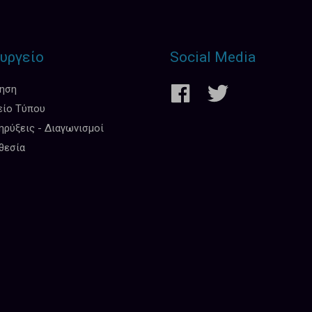
υργείο
Social Media
κηση
είο Τύπου
ρύξεις - Διαγωνισμοί
θεσία