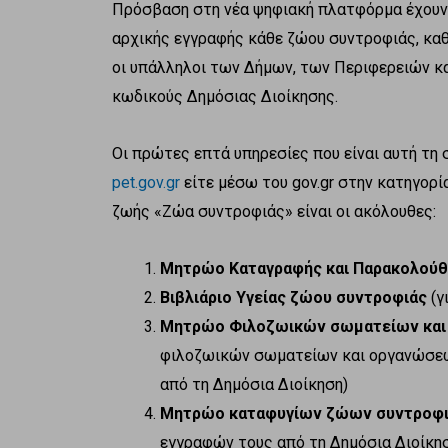
Πρόσβαση στη νέα ψηφιακή πλατφόρμα έχουν οι
αρχικής εγγραφής κάθε ζώου συντροφιάς, καθ
οι υπάλληλοι των Δήμων, των Περιφερειών κ
κωδικούς Δημόσιας Διοίκησης.
Οι πρώτες επτά υπηρεσίες που είναι αυτή τη 
pet.gov.gr
είτε μέσω του gov.gr στην κατηγορί
ζωής «Ζώα συντροφιάς» είναι οι ακόλουθες:
Μητρώο Καταγραφής και Παρακολού
Βιβλιάριο Υγείας ζώου συντροφιάς
(γ
Μητρώο Φιλοζωικών σωματείων και
φιλοζωικών σωματείων και οργανώσεω
από τη Δημόσια Διοίκηση)
Μητρώο καταφυγίων ζώων συντροφ
εγγραφών τους από τη Δημόσια Διοίκη