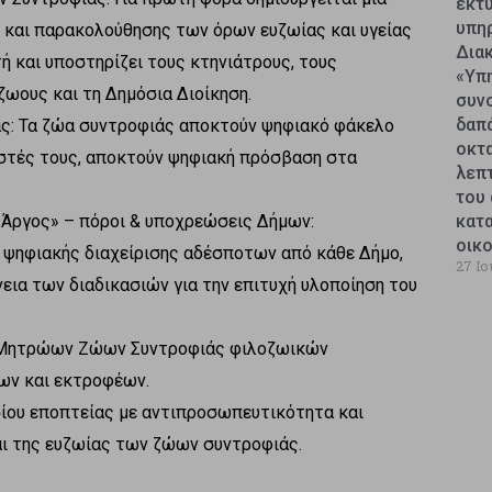
εκτυ
υπη
 και παρακολούθησης των όρων ευζωίας και υγείας
Δια
ή και υποστηρίζει τους κτηνιάτρους, τους
«Υπ
ζωους και τη Δημόσια Διοίκηση.
συν
δαπ
ας: Τα ζώα συντροφιάς αποκτούν ψηφιακό φάκελο
οκτ
ιριστές τους, αποκτούν ψηφιακή πρόσβαση στα
λεπ
του 
«Άργος» – πόροι & υποχρεώσεις Δήμων:
κατ
οικ
ψηφιακής διαχείρισης αδέσποτων από κάθε Δήμο,
27 Ιο
εια των διαδικασιών για την επιτυχή υλοποίηση του
 Μητρώων Ζώων Συντροφιάς φιλοζωικών
ων και εκτροφέων.
ίου εποπτείας με αντιπροσωπευτικότητα και
και της ευζωίας των ζώων συντροφιάς.