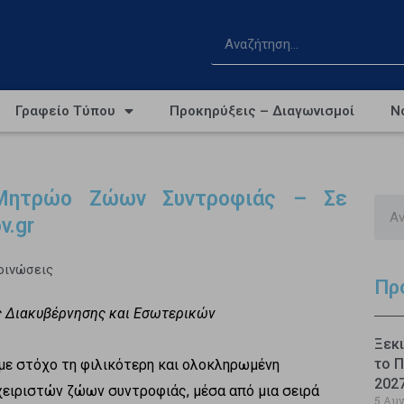
Γραφείο Τύπου
Προκηρύξεις – Διαγωνισμοί
Ν
Μητρώο Ζώων Συντροφιάς – Σε
v.gr
οινώσεις
Πρ
ς Διακυβέρνησης και Εσωτερικών
Ξεκι
το Π
, με στόχο τη φιλικότερη και ολοκληρωμένη
202
χειριστών ζώων συντροφιάς, μέσα από μια σειρά
5 Αυ