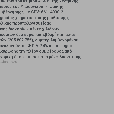
πωτών του κτιρίου Α΄ & Β΄ της κεντρικής
ρεσίας του Υπουργείου Ψηφιακής
κυβέρνησης», με CPV: 66114000-2
ηρεσίες χρηματοδοτικής μίσθωσης»,
ολικής προϋπολογισθείσας
άνης διακοσίων πέντε χιλιάδων
ακοσίων δύο ευρώ και εβδομήντα πέντε
τών (205.802,75€), συμπεριλαμβανομένου
αναλογούντος Φ.Π.Α. 24% και κριτήριο
ακύρωσης την πλέον συμφέρουσα από
ονομική άποψη προσφορά μόνο βάσει τιμής.
υλίου, 2026