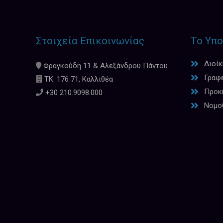
Στοιχεία Επικοινωνίας
Το Υπο
Διοί
Φραγκούδη 11 & Αλεξάνδρου Πάντου
Γραφ
ΤΚ: 176 71, Καλλιθέα
Προκη
+30 210.9098.000
Νομο