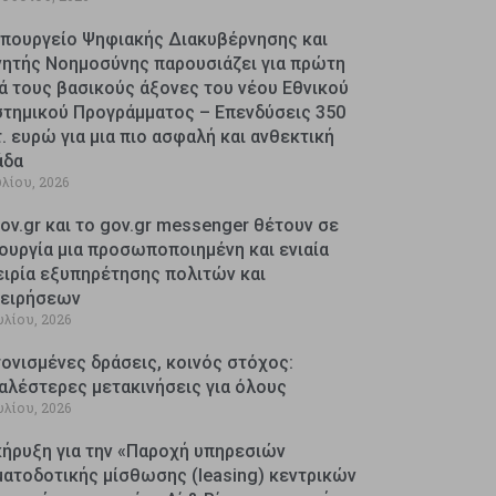
Υπουργείο Ψηφιακής Διακυβέρνησης και
νητής Νοημοσύνης παρουσιάζει για πρώτη
ά τους βασικούς άξονες του νέου Εθνικού
στημικού Προγράμματος – Επενδύσεις 350
. ευρώ για μια πιο ασφαλή και ανθεκτική
άδα
υλίου, 2026
ov.gr και το gov.gr messenger θέτουν σε
ουργία μια προσωποποιημένη και ενιαία
ειρία εξυπηρέτησης πολιτών και
χειρήσεων
υλίου, 2026
ονισμένες δράσεις, κοινός στόχος:
αλέστερες μετακινήσεις για όλους
υλίου, 2026
κήρυξη για την «Παροχή υπηρεσιών
ματοδοτικής μίσθωσης (leasing) κεντρικών