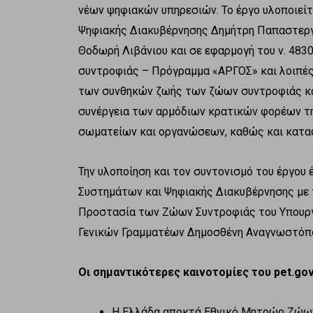
νέων ψηφιακών υπηρεσιών. Το έργο υλοποιείτ
Ψηφιακής Διακυβέρνησης Δημήτρη Παπαστεργ
Θοδωρή Λιβάνιου και σε εφαρμογή του ν. 483
συντροφιάς – Πρόγραμμα «ΑΡΓΟΣ» και λοιπές 
των συνθηκών ζωής των ζώων συντροφιάς κα
συνέργεια των αρμόδιων κρατικών φορέων τη
σωματείων και οργανώσεων, καθώς και κατα
Την υλοποίηση και τον συντονισμό του έργου
Συστημάτων και Ψηφιακής Διακυβέρνησης με τ
Προστασία των Ζώων Συντροφιάς του Υπουργ
Γενικών Γραμματέων Δημοσθένη Αναγνωστόπο
Οι σημαντικότερες καινοτομίες του
pet
.
go
Η Ελλάδα αποκτά Εθνικό Μητρώο Ζώων 