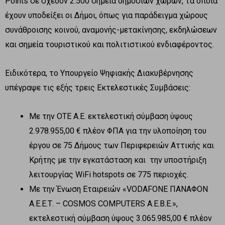
Points σε σχεδόν 2.500 σημεία δημόσιων χώρων, τα οποία
έχουν υποδείξει οι Δήμοι, όπως για παράδειγμα χώρους
συνάθροισης κοινού, αναμονής-μετακίνησης, εκδηλώσεων
και σημεία τουριστικού και πολιτιστικού ενδιαφέροντος.
Ειδικότερα, το Υπουργείο Ψηφιακής Διακυβέρνησης
υπέγραψε τις εξής τρεις Εκτελεστικές Συμβάσεις:
Με την ΟΤΕ Α.Ε. εκτελεστική σύμβαση ύψους
2.978.955,00 € πλέον ΦΠΑ για την υλοποίηση του
έργου σε 75 Δήμους των Περιφερειών Αττικής και
Κρήτης με την εγκατάσταση και την υποστήριξη
λειτουργίας WiFi hotspots σε 775 περιοχές.
Με την Ένωση Εταιρειών «VODAFONE ΠΑΝΑΦΟΝ
Α.Ε.Ε.Τ. – COSMOS COMPUTERS A.E.B.E.»,
εκτελεστική σύμβαση ύψους 3.065.985,00 € πλέον