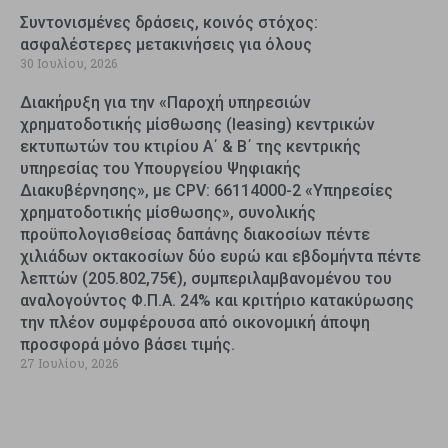
Συντονισμένες δράσεις, κοινός στόχος:
ασφαλέστερες μετακινήσεις για όλους
30 Ιουλίου, 2026
Διακήρυξη για την «Παροχή υπηρεσιών
χρηματοδοτικής μίσθωσης (leasing) κεντρικών
εκτυπωτών του κτιρίου Α΄ & Β΄ της κεντρικής
υπηρεσίας του Υπουργείου Ψηφιακής
Διακυβέρνησης», με CPV: 66114000-2 «Υπηρεσίες
χρηματοδοτικής μίσθωσης», συνολικής
προϋπολογισθείσας δαπάνης διακοσίων πέντε
χιλιάδων οκτακοσίων δύο ευρώ και εβδομήντα πέντε
λεπτών (205.802,75€), συμπεριλαμβανομένου του
αναλογούντος Φ.Π.Α. 24% και κριτήριο κατακύρωσης
την πλέον συμφέρουσα από οικονομική άποψη
προσφορά μόνο βάσει τιμής.
27 Ιουλίου, 2026