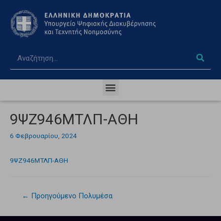
9ΨΖ946ΜΤΛΠ-ΑΘΗ
6 Φεβρουαρίου, 2024
9ΨΖ946ΜΤΛΠ-ΑΘΗ
←
Προηγούμενο Πολυμέσα