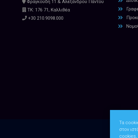
Διοί
Φραγκούδη 11 & Αλεξάνδρου Πάντου
Γραφ
ΤΚ: 176 71, Καλλιθέα
Προκη
+30 210.9098.000
Νομο
Τα cooki
στον ιστ
cookies,