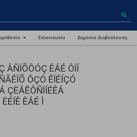
ομοθεσία
Επικοινωνία
Δημόσια Διαβούλευση
Ç ÂÑÏÕÔÓÇ ÊÁÉ ÔÏÍ
ÃÉÏÕ ÔÇÓ ÊÏÉÍÇÓ
Á ÇËÅÊÔÑÏÍÉÊÁ
ÉÍÊ ÊÁÉ Ì