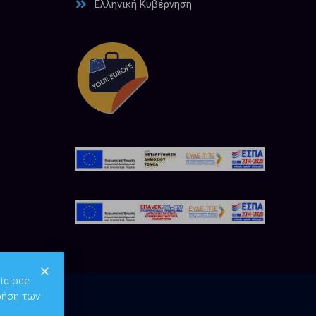
Ελληνική Κυβέρνηση
ία σας
ρήση των