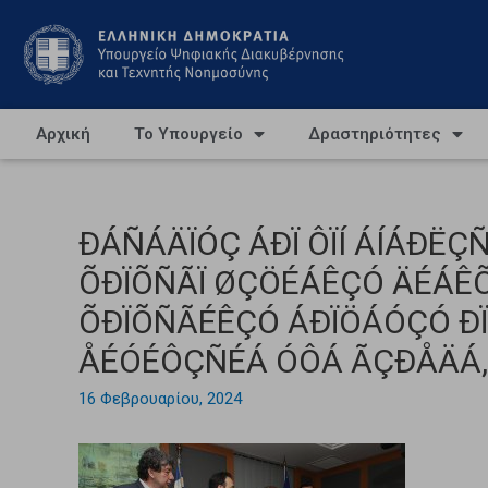
Αρχική
Το Υπουργείο
Δραστηριότητες
ÐÁÑÁÄÏÓÇ ÁÐÏ ÔÏÍ ÁÍÁÐËÇ
ÕÐÏÕÑÃÏ ØÇÖÉÁÊÇÓ ÄÉÁÊ
ÕÐÏÕÑÃÉÊÇÓ ÁÐÏÖÁÓÇÓ ÐÏ
ÅÉÓÉÔÇÑÉÁ ÓÔÁ ÃÇÐÅÄÁ, 
16 Φεβρουαρίου, 2024