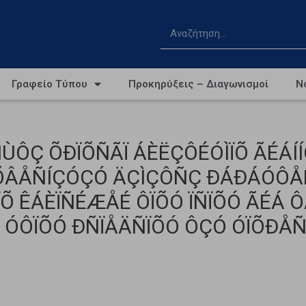
Γραφείο Τύπου
Προκηρύξεις – Διαγωνισμοί
Ν
ÑÙÔÇ ÕÐÏÕÑÃÏ ÁÈËÇÔÉÓÌÏÕ ÃÉÁÍÍ
ÕÂÅÑÍÇÓÇÓ ÄÇÌÇÔÑÇ ÐÁÐÁÓÔÅÑ
Õ ÊÁÈÏÑÉÆÅÉ ÔÏÕÓ ÏÑÏÕÓ ÃÉÁ Ô
ÓÔÏÕÓ ÐÑÏÅÄÑÏÕÓ ÔÇÓ ÓÏÕÐÅÑ Ë