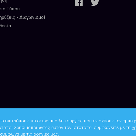
κηση
είο Τύπου
ρύξεις - Διαγωνισμοί
θεσία
es επιτρέπουν μια σειρά από λειτουργίες που ενισχύουν την εμπειρ
ότοπο. Χρησιμοποιώντας αυτόν τον ιστότοπο, συμφωνείτε με τη χ
Copyright © 2026
Υπουργείο Ψηφιακής Διακυβέρνησης
 σύμφωνα με τις οδηγίες μας.