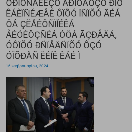
ÕÐÏÕÑÃÉÊÇÓ ÁÐÏÖÁÓÇÓ ÐÏÕ
ÊÁÈÏÑÉÆÅÉ ÔÏÕÓ ÏÑÏÕÓ ÃÉÁ
ÔÁ ÇËÅÊÔÑÏÍÉÊÁ
ÅÉÓÉÔÇÑÉÁ ÓÔÁ ÃÇÐÅÄÁ,
ÓÔÏÕÓ ÐÑÏÅÄÑÏÕÓ ÔÇÓ
ÓÏÕÐÅÑ ËÉÍÊ ÊÁÉ Ì
16 Φεβρουαρίου, 2024