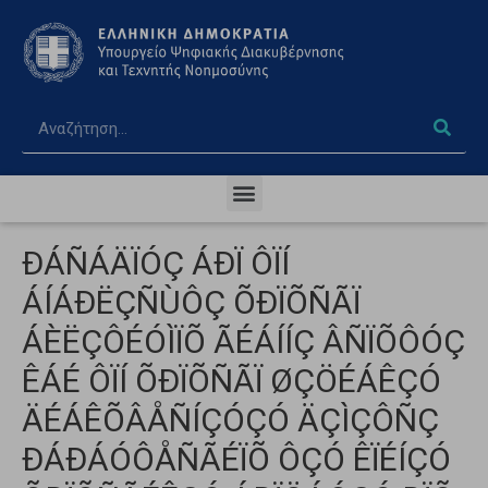
ÐÁÑÁÄÏÓÇ ÁÐÏ ÔÏÍ
ÁÍÁÐËÇÑÙÔÇ ÕÐÏÕÑÃÏ
ÁÈËÇÔÉÓÌÏÕ ÃÉÁÍÍÇ ÂÑÏÕÔÓÇ
ÊÁÉ ÔÏÍ ÕÐÏÕÑÃÏ ØÇÖÉÁÊÇÓ
ÄÉÁÊÕÂÅÑÍÇÓÇÓ ÄÇÌÇÔÑÇ
ÐÁÐÁÓÔÅÑÃÉÏÕ ÔÇÓ ÊÏÉÍÇÓ