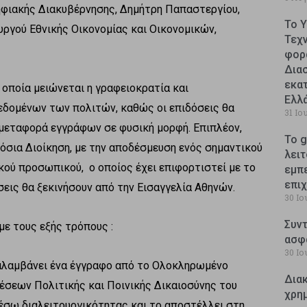
φιακής Διακυβέρνησης, Δημήτρη Παπαστεργίου,
Το 
υργού Εθνικής Οικονομίας και Οικονομικών,
Τεχ
φορ
Δια
εκατ
ν οποία μειώνεται η γραφειοκρατία και
Ελλ
εδομένων των πολιτών, καθώς οι επιδόσεις θα
31 Ιο
 μεταφορά εγγράφων σε φυσική μορφή. Επιπλέον,
Το g
μόσια Διοίκηση, με την αποδέσμευση ενός σημαντικού
λειτ
ού προσωπικού, ο οποίος έχει επιφορτιστεί με το
εμπ
επι
σεις θα ξεκινήσουν από την Εισαγγελία Αθηνών.
30 Ιο
Συντ
με τους εξής τρόπους :
ασφ
30 Ιο
αλαμβάνει ένα έγγραφο από το Ολοκληρωμένο
Δια
έσεων Πολιτικής και Ποινικής Δικαιοσύνης του
χρη
έσω διαλειτουργικότητας και το αποστέλλει στη