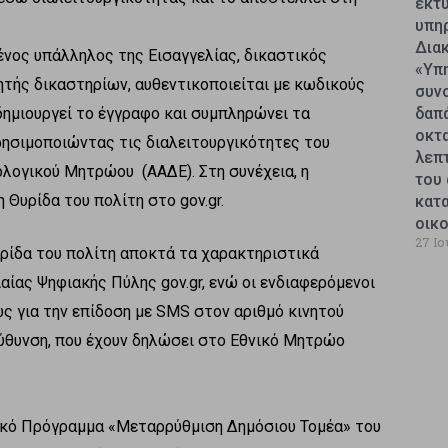
εκτυ
υπη
Δια
μένος υπάλληλος της Εισαγγελίας, δικαστικός
«Υπ
τής δικαστηρίων, αυθεντικοποιείται με κωδικούς
συν
ημιουργεί το έγγραφο και συμπληρώνει τα
δαπ
οκτ
ρησιμοποιώντας τις διαλειτουργικότητες του
λεπ
λογικού Μητρώου (ΑΑΔΕ). Στη συνέχεια, η
του 
Θυρίδα του πολίτη στο gov.gr.
κατ
οικ
27 Ιο
υρίδα του πολίτη αποκτά τα χαρακτηριστικά
ίας Ψηφιακής Πύλης gov.gr, ενώ οι ενδιαφερόμενοι
ς για την επίδοση με SMS στον αριθμό κινητού
εύθυνση, που έχουν δηλώσει στο Εθνικό Μητρώο
ακό Πρόγραμμα «Μεταρρύθμιση Δημόσιου Τομέα» του