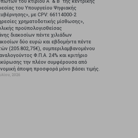
πωτών του κτιρίου Α΄ & Β΄ της κεντρικής
ρεσίας του Υπουργείου Ψηφιακής
κυβέρνησης», με CPV: 66114000-2
ηρεσίες χρηματοδοτικής μίσθωσης»,
ολικής προϋπολογισθείσας
άνης διακοσίων πέντε χιλιάδων
ακοσίων δύο ευρώ και εβδομήντα πέντε
τών (205.802,75€), συμπεριλαμβανομένου
αναλογούντος Φ.Π.Α. 24% και κριτήριο
ακύρωσης την πλέον συμφέρουσα από
ονομική άποψη προσφορά μόνο βάσει τιμής.
υλίου, 2026