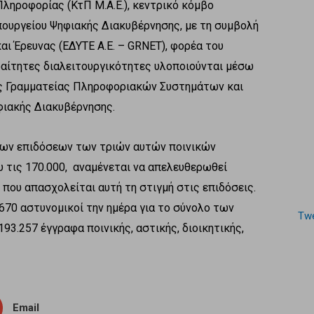
Πληροφορίας (ΚτΠ Μ.Α.Ε.), κεντρικό κόμβο
πουργείου Ψηφιακής Διακυβέρνησης, με τη συμβολή
ι Έρευνας (ΕΔΥΤΕ Α.Ε. – GRNET), φορέα του
ραίτητες διαλειτουργικότητες υλοποιούνται μέσω
ής Γραμματείας Πληροφοριακών Συστημάτων και
φιακής Διακυβέρνησης.
η των επιδόσεων των τριών αυτών ποινικών
υ τις 170.000, αναμένεται να απελευθερωθεί
που απασχολείται αυτή τη στιγμή στις επιδόσεις.
670 αστυνομικοί την ημέρα για το σύνολο των
Twe
93.257 έγγραφα ποινικής, αστικής, διοικητικής,
Email