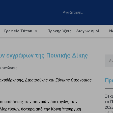
Γραφείο Τύπου
Προκηρύξεις – Διαγωνισμοί
Ν
ών εγγράφων της Ποινικής Δίκης
ακοινώσεις
Πρ
ακυβέρνησης, Δικαιοσύνης και Εθνικής Οικονομίας
Ξεκι
οι επιδόσεις των ποινικών διαταγών, των
το Π
202
αρτύρων, ύστερα από την Κοινή Υπουργική
5 Αυ