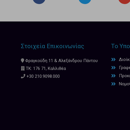
Στοιχεία Επικοινωνίας
Το Υπο
Διοί
Φραγκούδη 11 & Αλεξάνδρου Πάντου
Γραφ
ΤΚ: 176 71, Καλλιθέα
Προκη
+30 210.9098.000
Νομο