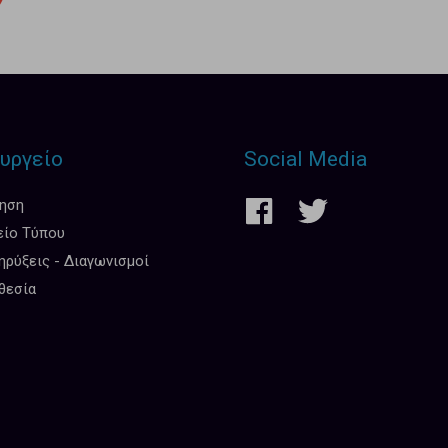
υργείο
Social Media
κηση
είο Τύπου
ρύξεις - Διαγωνισμοί
θεσία