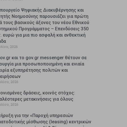
Υπουργείο Ψηφιακής Διακυβέρνησης και
νητής Νοημοσύνης παρουσιάζει για πρώτη
ά τους βασικούς άξονες του νέου Εθνικού
στημικού Προγράμματος – Επενδύσεις 350
. ευρώ για μια πιο ασφαλή και ανθεκτική
άδα
υλίου, 2026
ov.gr και το gov.gr messenger θέτουν σε
ουργία μια προσωποποιημένη και ενιαία
ειρία εξυπηρέτησης πολιτών και
χειρήσεων
υλίου, 2026
ονισμένες δράσεις, κοινός στόχος:
αλέστερες μετακινήσεις για όλους
υλίου, 2026
κήρυξη για την «Παροχή υπηρεσιών
ματοδοτικής μίσθωσης (leasing) κεντρικών