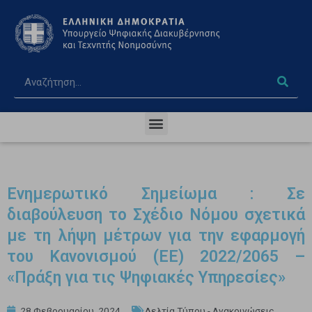
Ενημερωτικό Σημείωμα : Σε
διαβούλευση το Σχέδιο Νόμου σχετικά
με τη λήψη μέτρων για την εφαρμογή
του Κανονισμού (ΕΕ) 2022/2065 –
«Πράξη για τις Ψηφιακές Υπηρεσίες»
28 Φεβρουαρίου, 2024
Δελτία Τύπου - Ανακοινώσεις