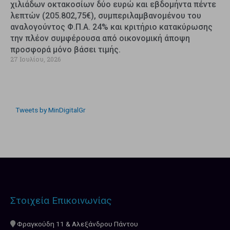
χιλιάδων οκτακοσίων δύο ευρώ και εβδομήντα πέντε
λεπτών (205.802,75€), συμπεριλαμβανομένου του
αναλογούντος Φ.Π.Α. 24% και κριτήριο κατακύρωσης
την πλέον συμφέρουσα από οικονομική άποψη
προσφορά μόνο βάσει τιμής.
27 Ιουλίου, 2026
Tweets by MinDigitalGr
Στοιχεία Επικοινωνίας
Φραγκούδη 11 & Αλεξάνδρου Πάντου