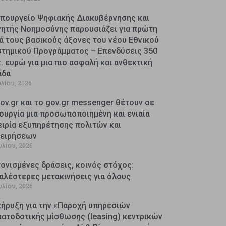
Υπουργείο Ψηφιακής Διακυβέρνησης και
νητής Νοημοσύνης παρουσιάζει για πρώτη
ά τους βασικούς άξονες του νέου Εθνικού
στημικού Προγράμματος – Επενδύσεις 350
. ευρώ για μια πιο ασφαλή και ανθεκτική
άδα
υλίου, 2026
ov.gr και το gov.gr messenger θέτουν σε
ουργία μια προσωποποιημένη και ενιαία
ειρία εξυπηρέτησης πολιτών και
χειρήσεων
υλίου, 2026
ονισμένες δράσεις, κοινός στόχος:
αλέστερες μετακινήσεις για όλους
υλίου, 2026
κήρυξη για την «Παροχή υπηρεσιών
ματοδοτικής μίσθωσης (leasing) κεντρικών