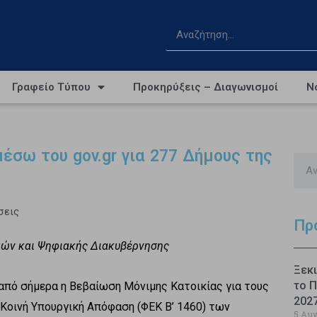
Γραφείο Τύπου
Προκηρύξεις – Διαγωνισμοί
Ν
έσω του gov.gr για 277 Δήμους της
σεις
Πρ
κών και Ψηφιακής Διακυβέρνησης
Ξεκι
το Π
 από σήμερα η Βεβαίωση Μόνιμης Κατοικίας για τους
202
Κοινή Υπουργική Απόφαση (ΦΕΚ Β’ 1460) των
5 Αυ