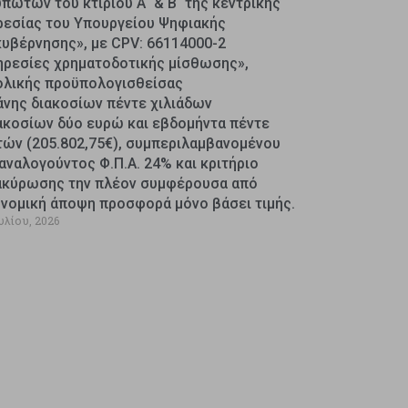
πωτών του κτιρίου Α΄ & Β΄ της κεντρικής
ρεσίας του Υπουργείου Ψηφιακής
κυβέρνησης», με CPV: 66114000-2
ηρεσίες χρηματοδοτικής μίσθωσης»,
ολικής προϋπολογισθείσας
άνης διακοσίων πέντε χιλιάδων
ακοσίων δύο ευρώ και εβδομήντα πέντε
τών (205.802,75€), συμπεριλαμβανομένου
αναλογούντος Φ.Π.Α. 24% και κριτήριο
ακύρωσης την πλέον συμφέρουσα από
ονομική άποψη προσφορά μόνο βάσει τιμής.
υλίου, 2026