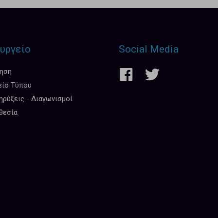
υργείο
Social Media
κηση
είο Τύπου
ρύξεις - Διαγωνισμοί
θεσία