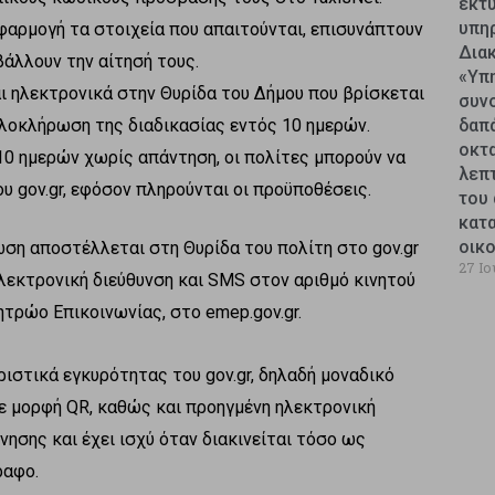
εκτυ
υπη
αρμογή τα στοιχεία που απαιτούνται, επισυνάπτουν
Δια
βάλλουν την αίτησή τους.
«Υπ
ι ηλεκτρονικά στην Θυρίδα του Δήμου που βρίσκεται
συν
 ολοκλήρωση της διαδικασίας εντός 10 ημερών.
δαπ
οκτ
10 ημερών χωρίς απάντηση, οι πολίτες μπορούν να
λεπ
υ gov.gr, εφόσον πληρούνται οι προϋποθέσεις.
του 
κατ
οικ
ση αποστέλλεται στη Θυρίδα του πολίτη στο gov.gr
27 Ιο
ηλεκτρονική διεύθυνση και SMS στον αριθμό κινητού
τρώο Επικοινωνίας, στο emep.gov.gr.
ριστικά εγκυρότητας του gov.gr, δηλαδή μοναδικό
ε μορφή QR, καθώς και προηγμένη ηλεκτρονική
ησης και έχει ισχύ όταν διακινείται τόσο ως
ραφο.