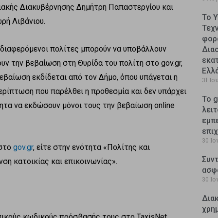
ακής Διακυβέρνησης Δημήτρη Παπαστεργίου και
Το 
ρή Λιβάνιου.
Τεχ
φορ
ενδιαφερόμενοι πολίτες μπορούν να υποβάλλουν
Δια
εκατ
υν την βεβαίωση στη Θυρίδα του πολίτη στο gov.gr,
Ελλ
εβαίωση εκδίδεται από τον Δήμο, όπου υπάγεται η
31 Ιο
περίπτωση που παρέλθει η προθεσμία και δεν υπάρχει
Το g
ητα να εκδώσουν μόνοι τους την βεβαίωση online
λειτ
εμπ
επι
30 Ιο
 στο
gov.gr
, είτε στην ενότητα «Πολίτης και
Συντ
ση κατοικίας και επικοινωνίας».
ασφ
30 Ιο
Δια
χρη
πικούς κωδικούς πρόσβασής τους στο TaxisNet.