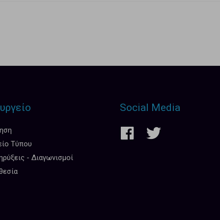
υργείο
Social Media
κηση
είο Τύπου
ρύξεις - Διαγωνισμοί
θεσία