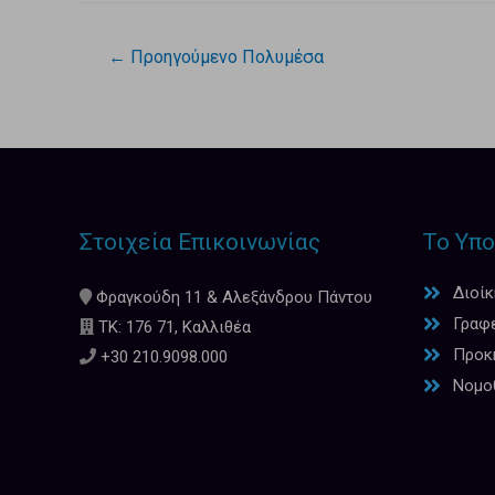
←
Προηγούμενο Πολυμέσα
Στοιχεία Επικοινωνίας
Το Υπο
Διοί
Φραγκούδη 11 & Αλεξάνδρου Πάντου
Γραφ
ΤΚ: 176 71, Καλλιθέα
Προκη
+30 210.9098.000
Νομο