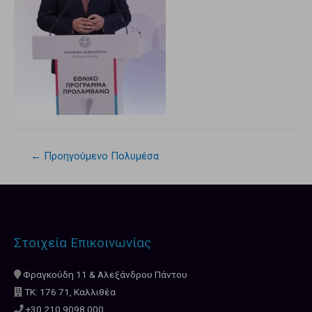
←
Προηγούμενο Πολυμέσα
Στοιχεία Επικοινωνίας
Φραγκούδη 11 & Αλεξάνδρου Πάντου
ΤΚ: 176 71, Καλλιθέα
+30 210.9098.000