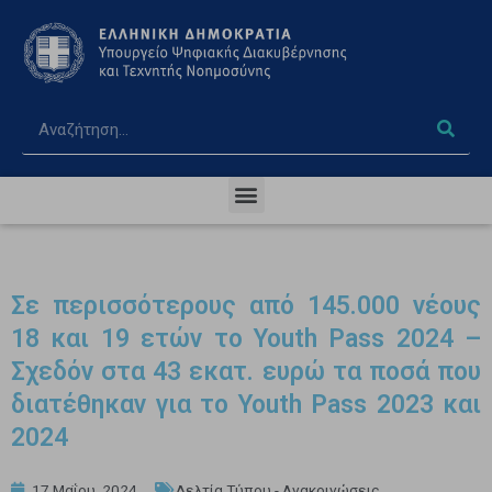
Σε περισσότερους από 145.000 νέους
18 και 19 ετών το Youth Pass 2024 –
Σχεδόν στα 43 εκατ. ευρώ τα ποσά που
διατέθηκαν για το Youth Pass 2023 και
2024
17 Μαΐου, 2024
Δελτία Τύπου - Ανακοινώσεις