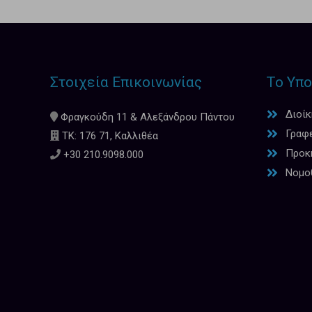
Στοιχεία Επικοινωνίας
Το Υπο
Διοί
Φραγκούδη 11 & Αλεξάνδρου Πάντου
Γραφ
ΤΚ: 176 71, Καλλιθέα
Προκη
+30 210.9098.000
Νομο