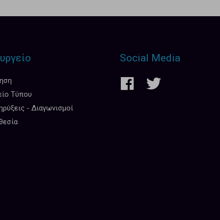
υργείο
Social Media
κηση
είο Τύπου
ρύξεις - Διαγωνισμοί
θεσία