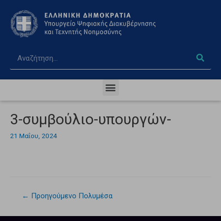
3-συμβούλιο-υπουργών-
21 Μαΐου, 2024
←
Προηγούμενο Πολυμέσα