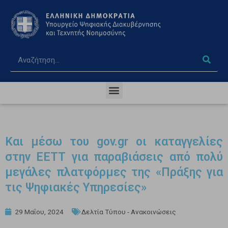
Και μέσω του gov.gr οι καταγγελίες
στην ΕΕΤΤ για παραβιάσεις από πολύ
μεγάλες πλατφόρμες της «Πράξης για
τις Ψηφιακές Υπηρεσίες»
29 Μαΐου, 2024
Δελτία Τύπου - Ανακοινώσεις