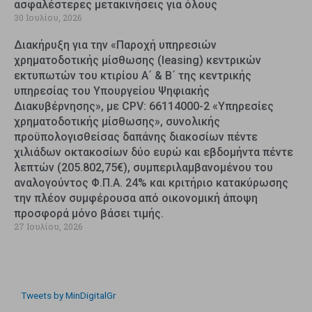
ασφαλέστερες μετακινήσεις για όλους
30 Ιουλίου, 2026
Διακήρυξη για την «Παροχή υπηρεσιών
χρηματοδοτικής μίσθωσης (leasing) κεντρικών
εκτυπωτών του κτιρίου Α΄ & Β΄ της κεντρικής
υπηρεσίας του Υπουργείου Ψηφιακής
Διακυβέρνησης», με CPV: 66114000-2 «Υπηρεσίες
χρηματοδοτικής μίσθωσης», συνολικής
προϋπολογισθείσας δαπάνης διακοσίων πέντε
χιλιάδων οκτακοσίων δύο ευρώ και εβδομήντα πέντε
λεπτών (205.802,75€), συμπεριλαμβανομένου του
αναλογούντος Φ.Π.Α. 24% και κριτήριο κατακύρωσης
την πλέον συμφέρουσα από οικονομική άποψη
προσφορά μόνο βάσει τιμής.
27 Ιουλίου, 2026
Tweets by MinDigitalGr