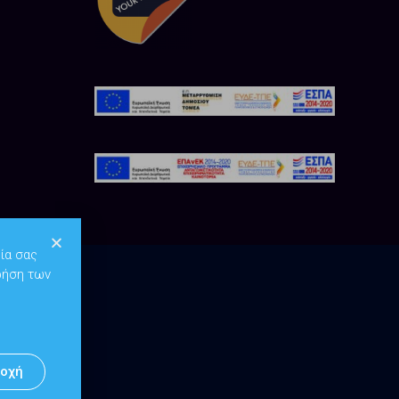
ία σας
ρήση των
οχή