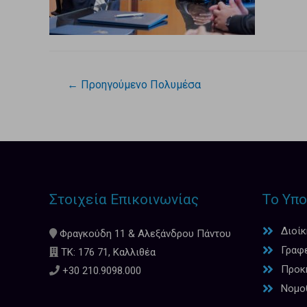
←
Προηγούμενο Πολυμέσα
Στοιχεία Επικοινωνίας
Το Υπο
Διοί
Φραγκούδη 11 & Αλεξάνδρου Πάντου
Γραφ
ΤΚ: 176 71, Καλλιθέα
Προκη
+30 210.9098.000
Νομο