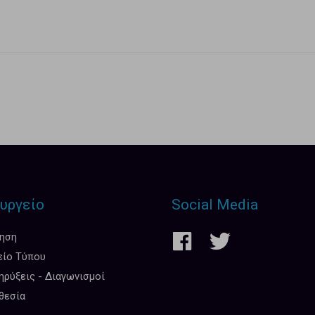
υργείο
Social Media
κηση
είο Τύπου
ρύξεις - Διαγωνισμοί
θεσία