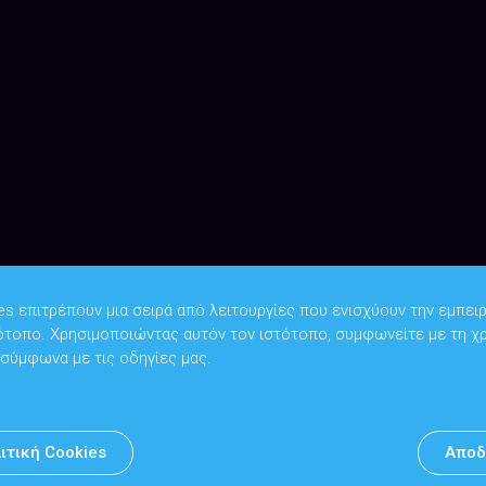
es επιτρέπουν μια σειρά από λειτουργίες που ενισχύουν την εμπειρ
ότοπο. Χρησιμοποιώντας αυτόν τον ιστότοπο, συμφωνείτε με τη χ
Copyright © 2026
Υπουργείο Ψηφιακής Διακυβέρνησης
 σύμφωνα με τις οδηγίες μας.
Υπεύθυνος DPO: Θανάσης Κοσμόπουλος | dpo@mindigital.gr
Αρχείο
ιτική Cookies
Αποδ
Πολιτική cookies