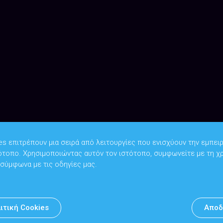
es επιτρέπουν μια σειρά από λειτουργίες που ενισχύουν την εμπειρ
ότοπο. Χρησιμοποιώντας αυτόν τον ιστότοπο, συμφωνείτε με τη χ
Copyright © 2026
Υπουργείο Ψηφιακής Διακυβέρνησης
 σύμφωνα με τις οδηγίες μας.
Υπεύθυνος DPO: Θανάσης Κοσμόπουλος | dpo@mindigital.gr
Αρχείο
ιτική Cookies
Αποδ
Πολιτική cookies