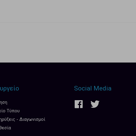
υργείο
Social Media
κηση
είο Τύπου
ρύξεις - Διαγωνισμοί
θεσία