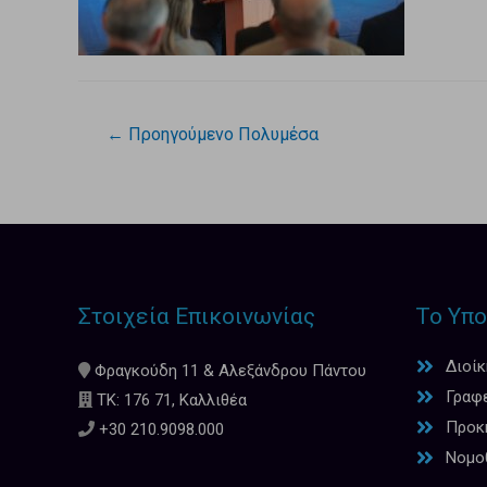
←
Προηγούμενο Πολυμέσα
Στοιχεία Επικοινωνίας
Το Υπο
Διοί
Φραγκούδη 11 & Αλεξάνδρου Πάντου
Γραφ
ΤΚ: 176 71, Καλλιθέα
Προκη
+30 210.9098.000
Νομο