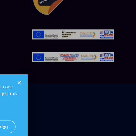
ία σας
ρήση των
οχή