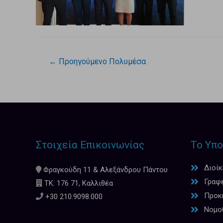
←
Προηγούμενο Πολυμέσα
Στοιχεία Επικοινωνίας
Το Υπο
Διοί
Φραγκούδη 11 & Αλεξάνδρου Πάντου
Γραφ
ΤΚ: 176 71, Καλλιθέα
Προκη
+30 210.9098.000
Νομο