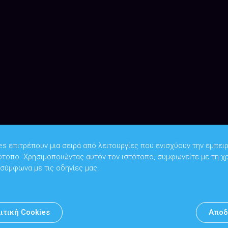
es επιτρέπουν μια σειρά από λειτουργίες που ενισχύουν την εμπειρ
ότοπο. Χρησιμοποιώντας αυτόν τον ιστότοπο, συμφωνείτε με τη χ
Copyright © 2026
Υπουργείο Ψηφιακής Διακυβέρνησης
 σύμφωνα με τις οδηγίες μας.
Υπεύθυνος DPO: Θανάσης Κοσμόπουλος | dpo@mindigital.gr
Αρχείο
ιτική Cookies
Αποδ
Πολιτική cookies