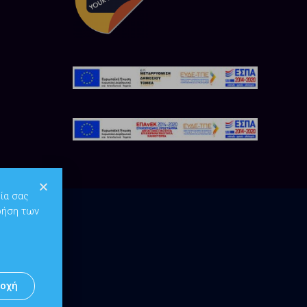
ία σας
ρήση των
οχή