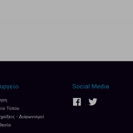
υργείο
Social Media
κηση
είο Τύπου
ρύξεις - Διαγωνισμοί
θεσία