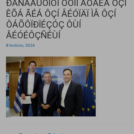
ÐÁÑÁÄÙÓÏÕÍ ÓÔÏÍ ÅÓÁÊÅ ÔÇÍ
ÊÕÁ ÃÉÁ ÔÇÍ ÅÉÓÏÄÏ ÌÅ ÔÇÍ
ÔÁÕÔÏÐÏÉÇÓÇ ÔÙÍ
ÅÉÓÉÔÇÑÉÙÍ
8 Ιουλίου, 2024