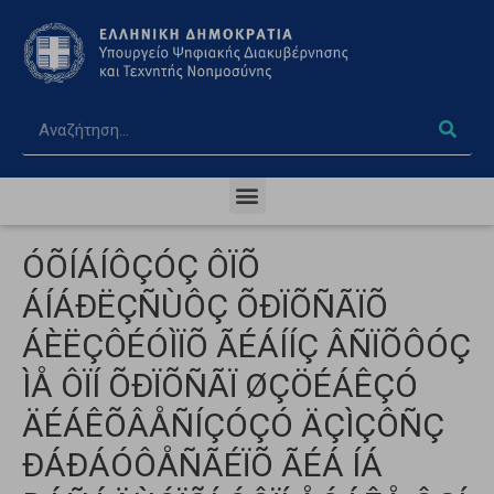
ÓÕÍÁÍÔÇÓÇ ÔÏÕ
ÁÍÁÐËÇÑÙÔÇ ÕÐÏÕÑÃÏÕ
ÁÈËÇÔÉÓÌÏÕ ÃÉÁÍÍÇ ÂÑÏÕÔÓÇ
ÌÅ ÔÏÍ ÕÐÏÕÑÃÏ ØÇÖÉÁÊÇÓ
ÄÉÁÊÕÂÅÑÍÇÓÇÓ ÄÇÌÇÔÑÇ
ÐÁÐÁÓÔÅÑÃÉÏÕ ÃÉÁ ÍÁ