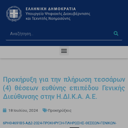
Προκήρυξη για την πλήρωση τεσσάρων
(4) θέσεων ευθύνης επιπέδου Γενικής
Διεύθυνσης στην Η.ΔΙ.Κ.Α. Α.Ε.
18 Ιουλίου, 2024
Προκηρύξεις
6ΡΗΘ4691Β5-ΑΔ2-2024-ΠΡΟΚΗΡΥΞΗ-ΠΛΗΡΩΣΗΣ-ΘΕΣΕΩΝ-ΓΕΝΙΚΩΝ-