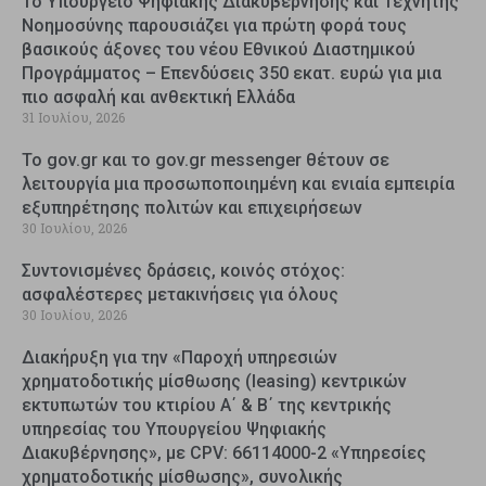
Το Υπουργείο Ψηφιακής Διακυβέρνησης και Τεχνητής
Νοημοσύνης παρουσιάζει για πρώτη φορά τους
βασικούς άξονες του νέου Εθνικού Διαστημικού
Προγράμματος – Επενδύσεις 350 εκατ. ευρώ για μια
πιο ασφαλή και ανθεκτική Ελλάδα
31 Ιουλίου, 2026
Το gov.gr και το gov.gr messenger θέτουν σε
λειτουργία μια προσωποποιημένη και ενιαία εμπειρία
εξυπηρέτησης πολιτών και επιχειρήσεων
30 Ιουλίου, 2026
Συντονισμένες δράσεις, κοινός στόχος:
ασφαλέστερες μετακινήσεις για όλους
30 Ιουλίου, 2026
Διακήρυξη για την «Παροχή υπηρεσιών
χρηματοδοτικής μίσθωσης (leasing) κεντρικών
εκτυπωτών του κτιρίου Α΄ & Β΄ της κεντρικής
υπηρεσίας του Υπουργείου Ψηφιακής
Διακυβέρνησης», με CPV: 66114000-2 «Υπηρεσίες
χρηματοδοτικής μίσθωσης», συνολικής