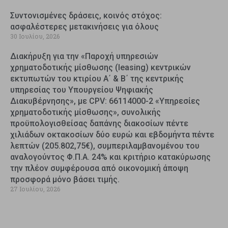
Συντονισμένες δράσεις, κοινός στόχος:
ασφαλέστερες μετακινήσεις για όλους
30 Ιουλίου, 2026
Διακήρυξη για την «Παροχή υπηρεσιών
χρηματοδοτικής μίσθωσης (leasing) κεντρικών
εκτυπωτών του κτιρίου Α΄ & Β΄ της κεντρικής
υπηρεσίας του Υπουργείου Ψηφιακής
Διακυβέρνησης», με CPV: 66114000-2 «Υπηρεσίες
χρηματοδοτικής μίσθωσης», συνολικής
προϋπολογισθείσας δαπάνης διακοσίων πέντε
χιλιάδων οκτακοσίων δύο ευρώ και εβδομήντα πέντε
λεπτών (205.802,75€), συμπεριλαμβανομένου του
αναλογούντος Φ.Π.Α. 24% και κριτήριο κατακύρωσης
την πλέον συμφέρουσα από οικονομική άποψη
προσφορά μόνο βάσει τιμής.
27 Ιουλίου, 2026