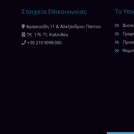
Στοιχεία Επικοινωνίας
Το Υπο
Διοί
Φραγκούδη 11 & Αλεξάνδρου Πάντου
Γραφ
ΤΚ: 176 71, Καλλιθέα
Προκη
+30 210.9098.000
Νομο