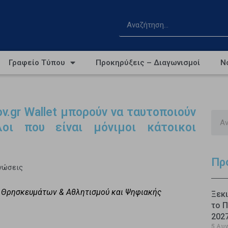
Γραφείο Τύπου
Προκηρύξεις – Διαγωνισμοί
Ν
v.gr Wallet μπορούν να ταυτοποιούν
οι που είναι μόνιμοι κάτοικοι
Πρ
ινώσεις
, Θρησκευμάτων & Αθλητισμού και Ψηφιακής
Ξεκι
το Π
202
5 Αυ