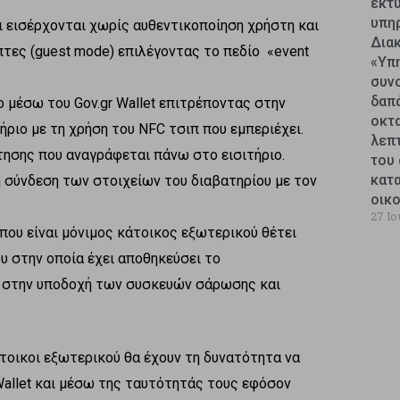
εκτυ
υπη
αι εισέρχονται χωρίς αυθεντικοποίηση χρήστη και
Δια
πτες (guest mode) επιλέγοντας το πεδίο «event
«Υπ
συν
δαπ
 μέσω του Gov.gr Wallet επιτρέποντας στην
οκτ
ριο με τη χρήση του NFC τσιπ που εμπεριέχει.
λεπ
τησης που αναγράφεται πάνω στο εισιτήριο.
του 
κατ
 σύνδεση των στοιχείων του διαβατηρίου με τον
οικ
27 Ιο
 που είναι μόνιμος κάτοικος εξωτερικού θέτει
 στην οποία έχει αποθηκεύσει το
υ στην υποδοχή των συσκευών σάρωσης και
άτοικοι εξωτερικού θα έχουν τη δυνατότητα να
Wallet και μέσω της ταυτότητάς τους εφόσον