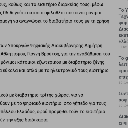
ους, καθώς και το εισιτήριο διαρκείας τους, μέσω
Το 
, 06 Αυγούστου και οι φίλαθλοι που είναι μόνιμοι
Τεχ
ρμογή να αναγνώσει το διαβατήριό τους με τη χρήση
φορ
Δια
εκατ
Ελλ
 των Υπουργών Ψηφιακής Διακυβέρνησης Δημήτρη
31 Ιο
θλητισμού, Γιάννη Βρούτση, για την αναβάθμιση του
Το g
 μόνιμοι κάτοικοι εξωτερικού με διαβατήριο ξένης
λειτ
 εύκολα και απλά με το ηλεκτρονικό τους εισιτήριο
εμπ
επι
30 Ιο
Συντ
ικού με διαβατήριο τρίτης χώρας, για να
ασφ
λθουν με το ψηφιακό εισιτήριο στο γήπεδο για τους
30 Ιο
υπέλλου Ελλάδος, αφού προμηθευτούν το εισιτήριo
Δια
ν την εξής διαδικασία:
χρη