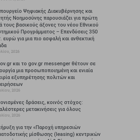
Υπουργείο Ψηφιακής Διακυβέρνησης και
νητής Νοημοσύνης παρουσιάζει για πρώτη
ά τους βασικούς άξονες του νέου Εθνικού
στημικού Προγράμματος – Επενδύσεις 350
. ευρώ για μια πιο ασφαλή και ανθεκτική
άδα
υλίου, 2026
ov.gr και το gov.gr messenger θέτουν σε
ουργία μια προσωποποιημένη και ενιαία
ειρία εξυπηρέτησης πολιτών και
χειρήσεων
υλίου, 2026
ονισμένες δράσεις, κοινός στόχος:
αλέστερες μετακινήσεις για όλους
υλίου, 2026
κήρυξη για την «Παροχή υπηρεσιών
ματοδοτικής μίσθωσης (leasing) κεντρικών