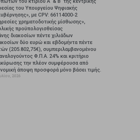
πωτών του κτιρίου Α΄ & Β΄ της κεντρικής
ρεσίας του Υπουργείου Ψηφιακής
κυβέρνησης», με CPV: 66114000-2
ηρεσίες χρηματοδοτικής μίσθωσης»,
ολικής προϋπολογισθείσας
άνης διακοσίων πέντε χιλιάδων
ακοσίων δύο ευρώ και εβδομήντα πέντε
τών (205.802,75€), συμπεριλαμβανομένου
αναλογούντος Φ.Π.Α. 24% και κριτήριο
ακύρωσης την πλέον συμφέρουσα από
ονομική άποψη προσφορά μόνο βάσει τιμής.
υλίου, 2026