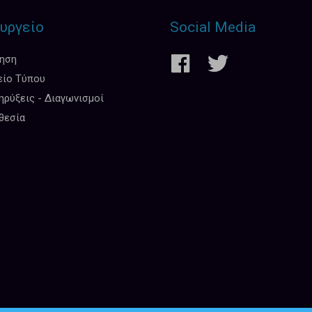
υργείο
Social Media
κηση
είο Τύπου
ρύξεις - Διαγωνισμοί
θεσία