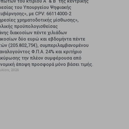
πωτών του κτιρίου Α΄ & Β΄ της κεντρικής
ρεσίας του Υπουργείου Ψηφιακής
κυβέρνησης», με CPV: 66114000-2
ηρεσίες χρηματοδοτικής μίσθωσης»,
ολικής προϋπολογισθείσας
άνης διακοσίων πέντε χιλιάδων
ακοσίων δύο ευρώ και εβδομήντα πέντε
τών (205.802,75€), συμπεριλαμβανομένου
αναλογούντος Φ.Π.Α. 24% και κριτήριο
ακύρωσης την πλέον συμφέρουσα από
ονομική άποψη προσφορά μόνο βάσει τιμής.
υλίου, 2026