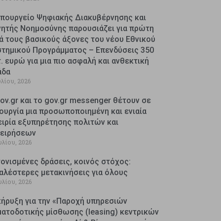
Υπουργείο Ψηφιακής Διακυβέρνησης και
νητής Νοημοσύνης παρουσιάζει για πρώτη
ά τους βασικούς άξονες του νέου Εθνικού
στημικού Προγράμματος – Επενδύσεις 350
. ευρώ για μια πιο ασφαλή και ανθεκτική
άδα
υλίου, 2026
ov.gr και το gov.gr messenger θέτουν σε
ουργία μια προσωποποιημένη και ενιαία
ειρία εξυπηρέτησης πολιτών και
χειρήσεων
υλίου, 2026
ονισμένες δράσεις, κοινός στόχος:
αλέστερες μετακινήσεις για όλους
υλίου, 2026
κήρυξη για την «Παροχή υπηρεσιών
ματοδοτικής μίσθωσης (leasing) κεντρικών