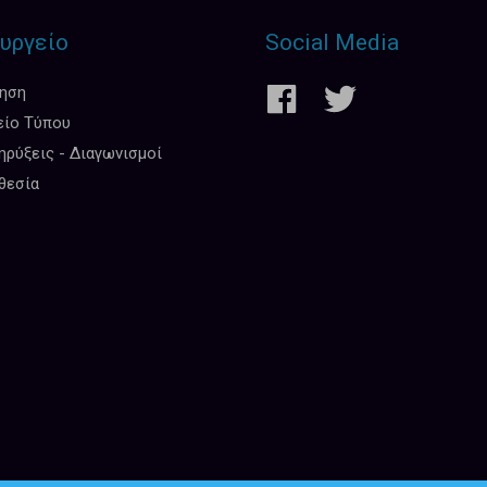
υργείο
Social Media
κηση
είο Τύπου
ρύξεις - Διαγωνισμοί
θεσία