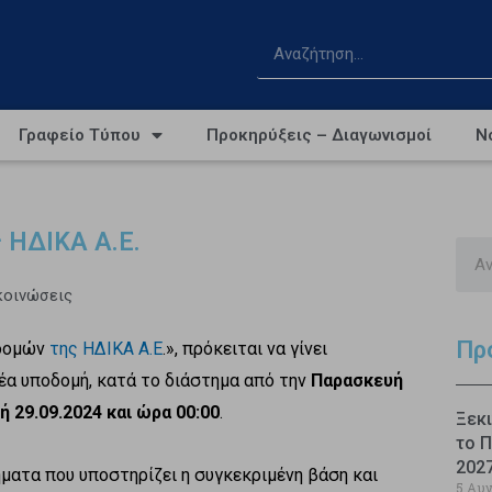
Γραφείο Τύπου
Προκηρύξεις – Διαγωνισμοί
Ν
 ΗΔΙΚΑ Α.Ε.
κοινώσεις
Πρ
οδομών
της ΗΔΙΚΑ Α.Ε
.», πρόκειται να γίνει
α υποδομή, κατά το διάστημα από την
Παρασκευή
ή 29.09.2024 και ώρα 00:00
.
Ξεκι
το Π
202
ματα που υποστηρίζει η συγκεκριμένη βάση και
5 Αυ