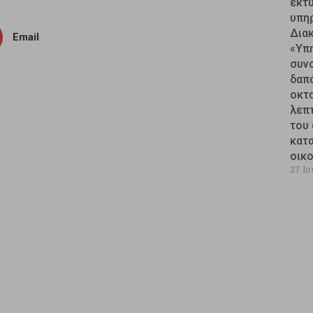
εκτυ
υπη
Δια
Email
«Υπ
συν
δαπ
οκτ
λεπ
του 
κατ
οικ
27 Ιο