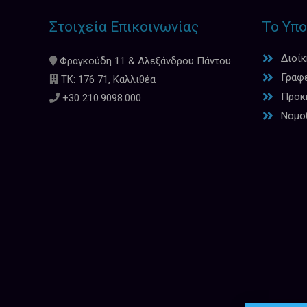
Στοιχεία Επικοινωνίας
Το Υπο
Διοί
Φραγκούδη 11 & Αλεξάνδρου Πάντου
Γραφ
ΤΚ: 176 71, Καλλιθέα
Προκη
+30 210.9098.000
Νομο