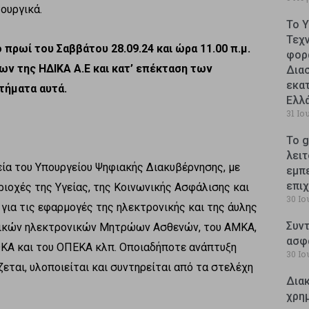
ουργικά.
Το 
Τεχ
 πρωί του Σαββάτου 28.09.24 και ώρα 11.00 π.μ.
φορ
ων της ΗΔΙΚΑ Α.Ε και κατ’ επέκταση των
Δια
εκατ
τήματα αυτά.
Ελλ
31 Ιο
Το g
λειτ
εία του Υπουργείου Ψηφιακής Διακυβέρνησης, με
εμπ
επι
ριοχές της Υγείας, της Κοινωνικής Ασφάλισης και
30 Ιο
 για τις εφαρμογές της ηλεκτρονικής και της άυλης
Συντ
θνικών ηλεκτρονικών Μητρώων Ασθενών, του ΑΜΚΑ,
ασφ
ΚΑ και του ΟΠΕΚΑ κλπ. Οποιαδήποτε ανάπτυξη
30 Ιο
εται, υλοποιείται και συντηρείται από τα στελέχη
Δια
χρη