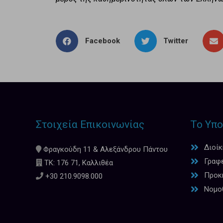
Facebook
Twitter
Στοιχεία Επικοινωνίας
Το Υπο
Διοί
Φραγκούδη 11 & Αλεξάνδρου Πάντου
Γραφ
ΤΚ: 176 71, Καλλιθέα
Προκη
+30 210.9098.000
Νομο