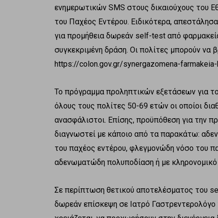
ενημερωτικών SMS στους δικαιούχους του Εθ
του Παχέος Εντέρου. Ειδικότερα, απεστάλησ
για προμήθεια δωρεάν self-test από φαρμακεί
συγκεκριμένη δράση. Οι πολίτες μπορούν να 
https://colon.gov.gr/synergazomena-farmakeia-
Το πρόγραμμα προληπτικών εξετάσεων για το
όλους τους πολίτες 50-69 ετών οι οποίοι δια
ανασφάλιστοι. Επίσης, προϋπόθεση για την προ
διαγνωστεί με κάποιο από τα παρακάτω: αδε
του παχέος εντέρου, φλεγμονώδη νόσο του πα
αδενωματώδη πολυποδίαση ή με κληρονομικό 
Σε περίπτωση θετικού αποτελέσματος του sel
δωρεάν επίσκεψη σε Ιατρό Γαστρεντερολόγο γ