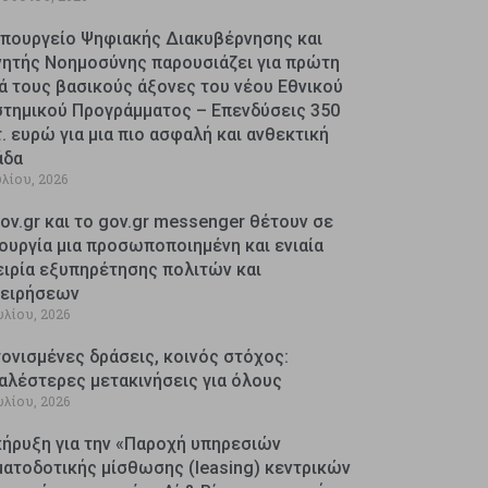
Υπουργείο Ψηφιακής Διακυβέρνησης και
νητής Νοημοσύνης παρουσιάζει για πρώτη
ά τους βασικούς άξονες του νέου Εθνικού
στημικού Προγράμματος – Επενδύσεις 350
. ευρώ για μια πιο ασφαλή και ανθεκτική
άδα
υλίου, 2026
ov.gr και το gov.gr messenger θέτουν σε
ουργία μια προσωποποιημένη και ενιαία
ειρία εξυπηρέτησης πολιτών και
χειρήσεων
υλίου, 2026
ονισμένες δράσεις, κοινός στόχος:
αλέστερες μετακινήσεις για όλους
υλίου, 2026
κήρυξη για την «Παροχή υπηρεσιών
ματοδοτικής μίσθωσης (leasing) κεντρικών