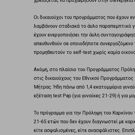
χρειάζεται, να προχωρήσουν στην διενέργεια
Οι δικαιούχοι του προγράμματος που έχουν ε
λαμβάνουν σταδιακά το άυλο παραπεμπτικό γι
έχουν ενεργοποιήσει την άυλη συνταγογράφησ
απευθυνθούν σε οποιοδήποτε συνεργαζόμενο γ
προμηθευτούν το self-test χωρίς καμία οικον
Ακόμη, στο πλαίσιο του Προγράμματος Πρόλ
στις δικαιούχους του Εθνικού Προγράμματος 
Μήτρας. Ήδη πάνω από 1,4 εκατομμύρια γυναί
εξέταση test Pap (για γυναίκες 21-29) ή για μ
Το πρόγραμμα για την Πρόληψη του Καρκίνου 
21-65 ετών που δεν έχουν διαγνωστεί με καρ
είτε ασφαλισμένες, είτε ανασφάλιστες. Επιπ