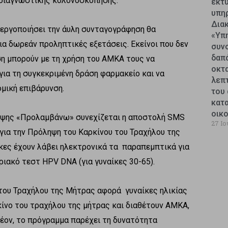
 διαγνωστικής κολονοσκόπησης.
εκτυ
υπη
Δια
νεργοποιήσει την άυλη συνταγογράφηση θα
«Υπ
α δωρεάν προληπτικές εξετάσεις. Εκείνοι που δεν
συν
δαπ
η μπορούν με τη χρήση του ΑΜΚΑ τους να
οκτ
ια τη συγκεκριμένη δράση φαρμακείο και να
λεπ
ομική επιβάρυνση.
του 
κατ
οικ
ηψης «Προλαμβάνω» συνεχίζεται η αποστολή SMS
27 Ιο
για την Πρόληψη του Καρκίνου του Τραχήλου της
κες έχουν λάβει ηλεκτρονικά τα παραπεμπτικά για
οριακό τεστ HPV DNA (για γυναίκες 30-65).
του Τραχήλου της Μήτρας αφορά γυναίκες ηλικίας
κίνο του τραχήλου της μήτρας και διαθέτουν ΑΜΚΑ,
λέον, το πρόγραμμα παρέχει τη δυνατότητα