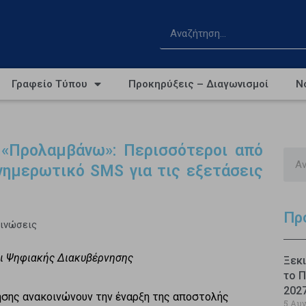
Γραφείο Τύπου
Προκηρύξεις – Διαγωνισμοί
Ν
«Προλαμβάνω»: Περισσότεροι από
ενημερωτικό SMS για τις εξετάσεις
Πρ
οινώσεις
αι Ψηφιακής Διακυβέρνησης
Ξεκι
το Π
202
ησης ανακοινώνουν την έναρξη της αποστολής
5 Αυ