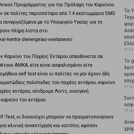
νικού Προγράμματος για την Πρόληψη του Καρκίνου
Το 
αν σε πολίτες περισσότερα από 1.4 εκατομμύρια SMS
Τεχ
α συνεργαζόμενα με το Υπουργείο Υγείας για τη
φορ
Δια
βρουν πλήρη λίστα στο
εκατ
kai-kentra-dienergeias-exetaseon/.
Ελλ
31 Ιο
ν Καρκίνο του Παχέος Εντέρου απευθύνεται σε
Το g
θέτουν ΑΜΚΑ, είτε είναι ασφαλισμένοι είτε
λειτ
μήθεια self test είναι οι πολίτες να μην έχουν ήδη
εμπ
επι
νωματώδεις πολύποδες του παχέος εντέρου, καρκίνο
30 Ιο
χέος εντέρου, σύνδρομο Λιντς, οικογενή
Συντ
καρκίνο του εντέρου.
ασφ
30 Ιο
f-Test, οι δικαιούχοι μπορούν να πραγματοποιήσουν
Δια
ια κλινική συνεκτίμηση και κατόπιν, εφόσον
χρη