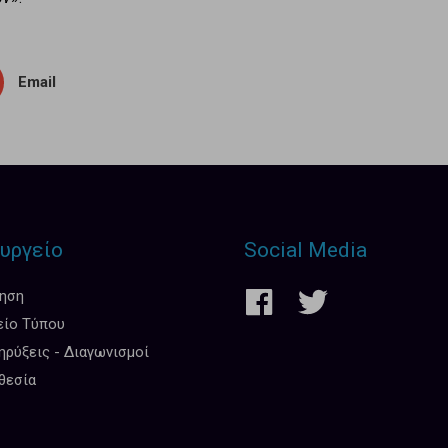
Email
υργείο
Social Media
κηση
είο Τύπου
ρύξεις - Διαγωνισμοί
θεσία