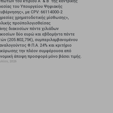
πωτών του κτιρίου Α΄ & Β΄ της κεντρικής
ρεσίας του Υπουργείου Ψηφιακής
κυβέρνησης», με CPV: 66114000-2
ηρεσίες χρηματοδοτικής μίσθωσης»,
ολικής προϋπολογισθείσας
άνης διακοσίων πέντε χιλιάδων
ακοσίων δύο ευρώ και εβδομήντα πέντε
τών (205.802,75€), συμπεριλαμβανομένου
αναλογούντος Φ.Π.Α. 24% και κριτήριο
ακύρωσης την πλέον συμφέρουσα από
ονομική άποψη προσφορά μόνο βάσει τιμής.
υλίου, 2026