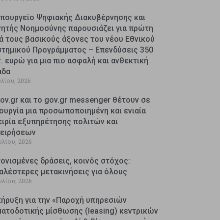
Υπουργείο Ψηφιακής Διακυβέρνησης και
νητής Νοημοσύνης παρουσιάζει για πρώτη
ά τους βασικούς άξονες του νέου Εθνικού
στημικού Προγράμματος – Επενδύσεις 350
. ευρώ για μια πιο ασφαλή και ανθεκτική
άδα
υλίου, 2026
ov.gr και το gov.gr messenger θέτουν σε
ουργία μια προσωποποιημένη και ενιαία
ειρία εξυπηρέτησης πολιτών και
χειρήσεων
υλίου, 2026
ονισμένες δράσεις, κοινός στόχος:
αλέστερες μετακινήσεις για όλους
υλίου, 2026
κήρυξη για την «Παροχή υπηρεσιών
ματοδοτικής μίσθωσης (leasing) κεντρικών