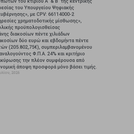
πωτών του κτιρίου Α΄ & Β΄ της κεντρικής
ρεσίας του Υπουργείου Ψηφιακής
κυβέρνησης», με CPV: 66114000-2
ηρεσίες χρηματοδοτικής μίσθωσης»,
ολικής προϋπολογισθείσας
άνης διακοσίων πέντε χιλιάδων
ακοσίων δύο ευρώ και εβδομήντα πέντε
τών (205.802,75€), συμπεριλαμβανομένου
αναλογούντος Φ.Π.Α. 24% και κριτήριο
ακύρωσης την πλέον συμφέρουσα από
ονομική άποψη προσφορά μόνο βάσει τιμής.
υλίου, 2026