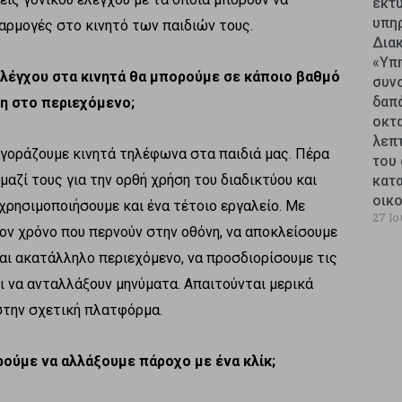
εκτυ
υπη
φαρμογές στο κινητό των παιδιών τους.
Δια
«Υπ
 ελέγχου στα κινητά θα μπορούμε σε κάποιο βαθμό
συν
δαπ
η στο περιεχόμενο;
οκτ
λεπ
αγοράζουμε κινητά τηλέφωνα στα παιδιά μας. Πέρα
του 
μαζί τους για την ορθή χρήση του διαδικτύου και
κατ
οικ
 χρησιμοποιήσουμε και ένα τέτοιο εργαλείο. Με
27 Ιο
ον χρόνο που περνούν στην οθόνη, να αποκλείσουμε
ι ακατάλληλο περιεχόμενο, να προσδιορίσουμε τις
ι να ανταλλάξουν μηνύματα. Απαιτούνται μερικά
στην σχετική πλατφόρμα.
ούμε να αλλάξουμε πάροχο με ένα κλίκ;