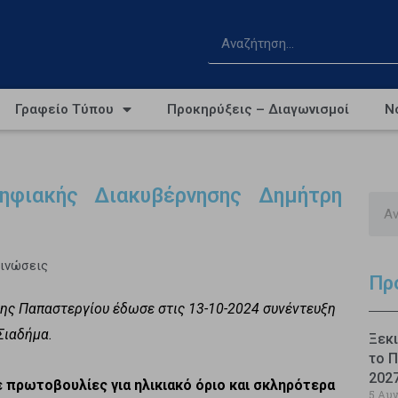
Γραφείο Τύπου
Προκηρύξεις – Διαγωνισμοί
Ν
ηφιακής Διακυβέρνησης Δημήτρη
οινώσεις
Πρ
ης Παπαστεργίου έδωσε στις 13-10-2024 συνέντευξη
Σιαδήμα.
Ξεκι
το Π
202
ρωτοβουλίες για ηλικιακό όριο και σκληρότερα
5 Αυ