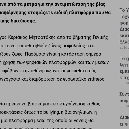
να από τα μέτρα για την αντιμετώπιση της βίας
Το 
ακυβέρνησης ετοιμάζετε ειδική πλατφόρμα που θα
Τεχ
νικής δικτύωσης.
φορ
Δια
εκατ
ός Κυριάκος Μητσοτάκης από το βήμα της Γενικής
Ελλ
 ώστε να τοποθετηθούν ζώνες ασφαλείας στα
31 Ιο
ώζουν ζωές. Παρόμοια είναι η κατάσταση σήμερα
Το g
 τη χρήση των ψηφιακών πλατφορμών και των μέσων
λειτ
ι εφήβων στην οθόνη αυξάνεται με εκθετικούς
εμπ
επι
συνεργασία και διαμόρφωση σε ευρωπαϊκό επίπεδο
30 Ιο
Συντ
ασφ
τεία πρέπει να βρισκόμαστε σε εγρήγορση καθώς
30 Ιο
οεκτάσεις όπως το bullying, η βία ανηλίκων, η
Δια
 μια πλατφόρμα μέσω της οποία οι γονείς θα
χρη
σεις γονικού ελέγχου με τα οποία μπορούν να