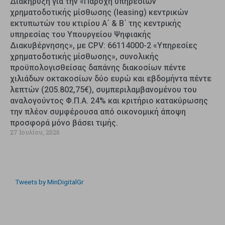
Διακήρυξη για την «Παροχή υπηρεσιών
χρηματοδοτικής μίσθωσης (leasing) κεντρικών
εκτυπωτών του κτιρίου Α΄ & Β΄ της κεντρικής
υπηρεσίας του Υπουργείου Ψηφιακής
Διακυβέρνησης», με CPV: 66114000-2 «Υπηρεσίες
χρηματοδοτικής μίσθωσης», συνολικής
προϋπολογισθείσας δαπάνης διακοσίων πέντε
χιλιάδων οκτακοσίων δύο ευρώ και εβδομήντα πέντε
λεπτών (205.802,75€), συμπεριλαμβανομένου του
αναλογούντος Φ.Π.Α. 24% και κριτήριο κατακύρωσης
την πλέον συμφέρουσα από οικονομική άποψη
προσφορά μόνο βάσει τιμής.
27 Ιουλίου, 2026
Tweets by MinDigitalGr